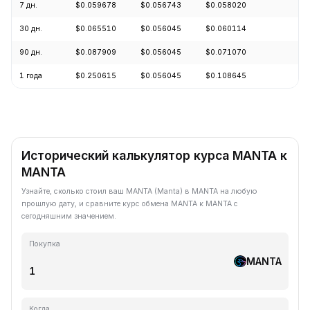
7 дн.
$0.059678
$0.056743
$0.058020
+2
30 дн.
$0.065510
$0.056045
$0.060114
+5
90 дн.
$0.087909
$0.056045
$0.071070
-2
1 года
$0.250615
$0.056045
$0.108645
-7
Исторический калькулятор курса MANTA к
MANTA
Узнайте, сколько стоил ваш MANTA (Manta) в MANTA на любую
прошлую дату, и сравните курс обмена MANTA к MANTA с
сегодняшним значением.
Покупка
MANTA
Когда