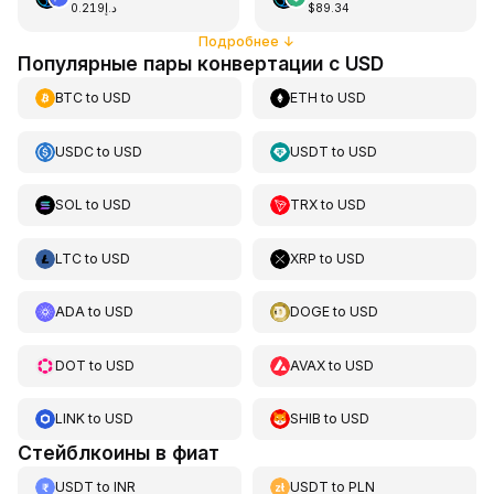
د.إ0.219
$89.34
Подробнее
↓
Популярные пары конвертации с USD
BTC
to
USD
ETH
to
USD
USDC
to
USD
USDT
to
USD
SOL
to
USD
TRX
to
USD
LTC
to
USD
XRP
to
USD
ADA
to
USD
DOGE
to
USD
DOT
to
USD
AVAX
to
USD
LINK
to
USD
SHIB
to
USD
Стейблкоины в фиат
USDT
to
INR
USDT
to
PLN