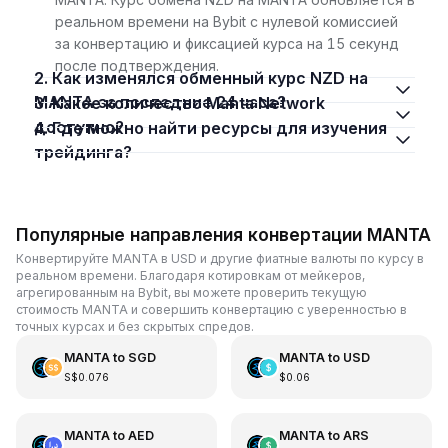
реальном времени на Bybit с нулевой комиссией
за конвертацию и фиксацией курса на 15 секунд
после подтверждения.
2. Как изменялся обменный курс NZD на
MANTA за последние 24 часа?
3. Какое количество Manta Network
доступно?
4. Где можно найти ресурсы для изучения
трейдинга?
Популярные направления конвертации MANTA
Конвертируйте MANTA в USD и другие фиатные валюты по курсу в
реальном времени. Благодаря котировкам от мейкеров,
агрегированным на Bybit, вы можете проверить текущую
стоимость MANTA и совершить конвертацию с уверенностью в
точных курсах и без скрытых спредов.
MANTA
to
SGD
MANTA
to
USD
S$0.076
$0.06
MANTA
to
AED
MANTA
to
ARS