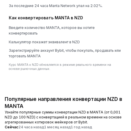
За последние 24 часа Manta Network упал на 2.02%.
Как конвертировать MANTA в NZD
Введите количество MANTA, которое вы хотите
конвертировать
Калькулятор покажет эквивалент в NZD
Зарегистрируйте аккаунт Bybit, чтобы покупать, продавать или
торговать MANTA
Курс MANTA к NZD обновляется в режиме реального времени на
основе рыночных данных.
Популярные направления конвертации NZD в
MANTA
Узнайте популярные суммы конвертации NZD в MANTA (от 0,001
NZD до 100 NZD) с конвертацией в реальном времени на основе
агрегированных котировок мейкеров от Bybit.
Сейчас
24 часа назад
1 месяц назад
1 год назад