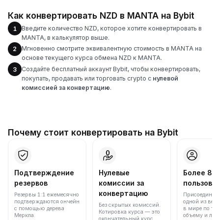
Как конвертировать NZD в MANTA на Bybit
Введите количество NZD, которое хотите конвертировать в
1
MANTA, в калькулятор выше.
Мгновенно смотрите эквивалентную стоимость в MANTA на
2
основе текущего курса обмена NZD к MANTA.
Создайте бесплатный аккаунт Bybit, чтобы конвертировать,
3
покупать, продавать или торговать crypto с
нулевой
комиссией за конвертацию
.
Почему стоит конвертировать на Bybit
Подтверждение
Нулевые
Более 86
резервов
комиссии за
пользова
конвертацию
Резервы 1:1 ежемесячно
Присоединяйт
подтверждаются ончейн
одной из вед
Без скрытых комиссий.
с помощью дерева
в мире по то
Котировка курса — это
Меркла.
объему и лик
окончательный курс,