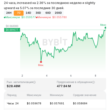
24 часа, increased на 2.36% за последнюю неделю и slightly
upward на 5.07% за последние 30 дней.
24H
7D
14D
30D
60D
200D
Максимум
:
$
0.059577
Минимум
:
$
0.055780
Последнее обновление: 19:34 GMT+0 2026-08-08
Исторический максимум
Исторический минимум
$4.05
$0.054621
Рын. капитализация
Предложение в обращении
$28.48M
477.84 M
Период
Максимум
Минимум
Среднее значение
Из
Часы: 24
$0.059678
$0.057691
$0.058684
+2