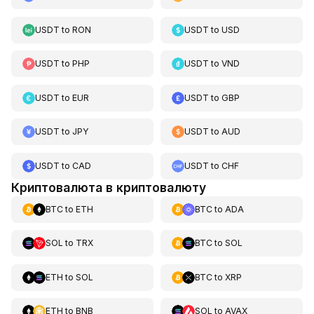
USDT
to
RON
USDT
to
USD
USDT
to
PHP
USDT
to
VND
USDT
to
EUR
USDT
to
GBP
USDT
to
JPY
USDT
to
AUD
USDT
to
CAD
USDT
to
CHF
Криптовалюта в криптовалюту
BTC
to
ETH
BTC
to
ADA
SOL
to
TRX
BTC
to
SOL
ETH
to
SOL
BTC
to
XRP
ETH
to
BNB
SOL
to
AVAX