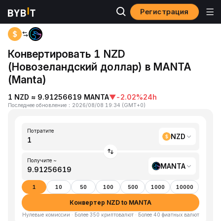
Регистрация
Главная
NZD to MANTA
Конвертировать 1 NZD
(Новозеландский доллар) в MANTA
(Manta)
1 NZD ≈ 9.91256619 MANTA
▼
-2.02%
24h
Последнее обновление
：
2026/08/08 19:34
(
GMT+0
)
Потратите
NZD
Получите ~
MANTA
1
10
50
100
500
1000
10000
Конвертер NZD to MANTA
Нулевые комиссии · Более 350 криптовалют · Более 40 фиатных валют