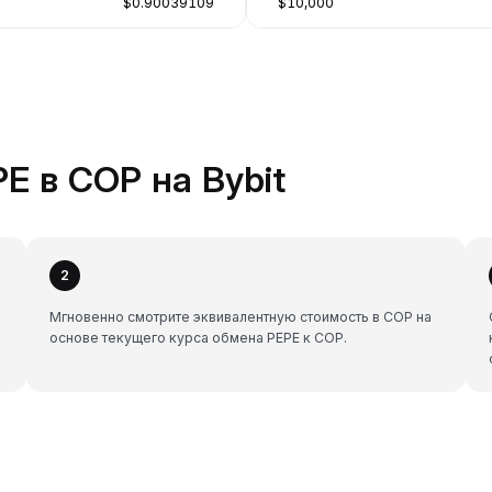
$0.90039109
$10,000
E в COP на Bybit
2
Мгновенно смотрите эквивалентную стоимость в COP на
основе текущего курса обмена PEPE к COP.