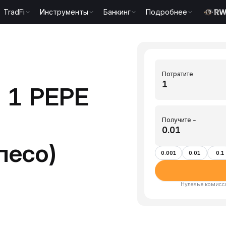
TradFi
Инструменты
Банкинг
Подробнее
Потратите
 1 PEPE
Получите ~
песо)
0.001
0.01
0.1
Нулевые комисси