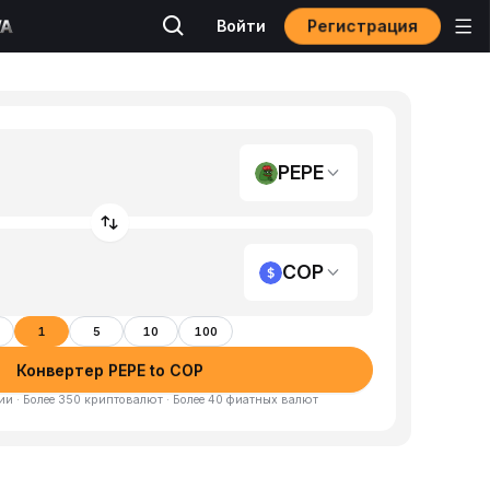
Регистрация
Войти
PEPE
COP
1
5
10
100
Конвертер PEPE to COP
и · Более 350 криптовалют · Более 40 фиатных валют