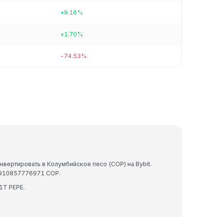
+9.16%
+1.70%
-74.53%
вертировать в Колумбийское песо (COP) на Bybit.
3910857776971 COP.
1T PEPE.