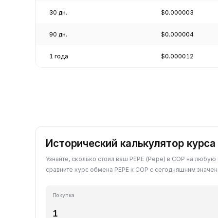
30 дн.
$0.000003
90 дн.
$0.000004
1 года
$0.000012
Исторический калькулятор курса
Узнайте, сколько стоил ваш PEPE (Pepe) в COP на любую
сравните курс обмена PEPE к COP с сегодняшним значен
Покупка