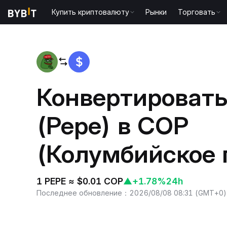
Купить криптовалюту
Рынки
Торговать
Главная
PEPE to COP
Конвертировать
(Pepe) в COP
(Колумбийское 
1 PEPE ≈ $0.01 COP
▲
+1.78%
24h
Последнее обновление
：
2026/08/08 08:31
(
GMT+0
)