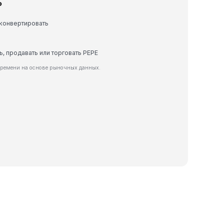
P
 конвертировать
ь, продавать или торговать PEPE
времени на основе рыночных данных.