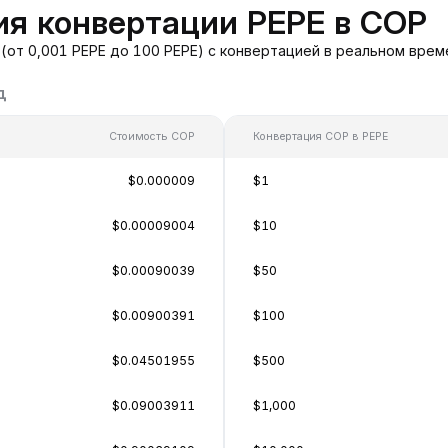
я конвертации PEPE в COP
(от 0,001 PEPE до 100 PEPE) с конвертацией в реальном вре
д
Стоимость COP
Конвертация COP в PEPE
$0.000009
$1
$0.00009004
$10
$0.00090039
$50
$0.00900391
$100
$0.04501955
$500
$0.09003911
$1,000