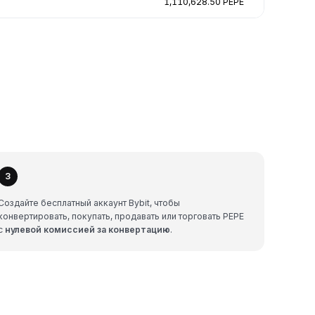
1,110,628.50 PEPE
3
Создайте бесплатный аккаунт Bybit, чтобы
конвертировать, покупать, продавать или торговать PEPE
с
нулевой комиссией за конвертацию
.