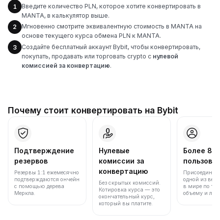
Введите количество PLN, которое хотите конвертировать в
1
MANTA, в калькулятор выше.
Мгновенно смотрите эквивалентную стоимость в MANTA на
2
основе текущего курса обмена PLN к MANTA.
Создайте бесплатный аккаунт Bybit, чтобы конвертировать,
3
покупать, продавать или торговать crypto с
нулевой
комиссией за конвертацию
.
Почему стоит конвертировать на Bybit
Подтверждение
Нулевые
Более 86
резервов
комиссии за
пользова
конвертацию
Резервы 1:1 ежемесячно
Присоединяйт
подтверждаются ончейн
одной из вед
Без скрытых комиссий.
с помощью дерева
в мире по то
Котировка курса — это
Меркла.
объему и лик
окончательный курс,
который вы платите.