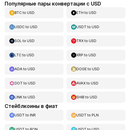
Популярные пары конвертации с USD
BTC
to
USD
ETH
to
USD
USDC
to
USD
USDT
to
USD
SOL
to
USD
TRX
to
USD
LTC
to
USD
XRP
to
USD
ADA
to
USD
DOGE
to
USD
DOT
to
USD
AVAX
to
USD
LINK
to
USD
SHIB
to
USD
Стейблкоины в фиат
USDT
to
INR
USDT
to
PLN
USDT
to
RON
USDT
to
USD