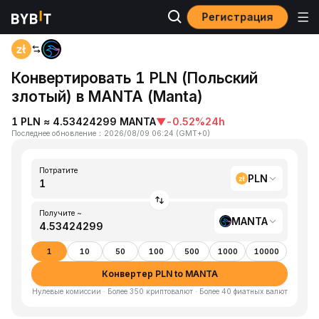
Регистрация
Главная
PLN to MANTA
Конвертировать 1 PLN (Польский
злотый) в MANTA (Manta)
1 PLN ≈ 4.53424299 MANTA
▼
-0.52%
24h
Последнее обновление
：
2026/08/09 06:24
(
GMT+0
)
Потратите
PLN
Получите ~
MANTA
1
10
50
100
500
1000
10000
Конвертер PLN to MANTA
Нулевые комиссии · Более 350 криптовалют · Более 40 фиатных валют