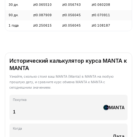
30 дн.
zł0.065510
zł0.056743
zł0.060208
+
90 дн.
zł0.087909
zł0.056045
zł0.070911
-
1 года
zł0.250615
zł0.056045
zł0.108187
-
Исторический калькулятор курса MANTA к
MANTA
Узнайте, сколько стоил ваш MANTA (Manta) в MANTA на любую
прошлую дату, и сравните курс обмена MANTA к MANTA с
сегодняшним значением.
Покупка
MANTA
Когда
Дата