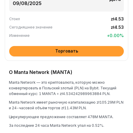
zł4.53
Стоил
zł4.53
Сегодняшнее значение
+
0.00
%
Изменение
Торговать
О Manta Network (MANTA)
Manta Network — это криптовалюта, которую можно
конвертировать в Польский злотый (PLN) на Bybit. Текущий
обменный курс: 1 MANTA = zł4.534242989963884 PLN.
Manta Network имеет рыночную капитализацию zł105.29M PLN
и 24-часовой объём торгов zł11.43M PLN.
Циркулирующее предложение составляет 478M MANTA.
За последние 24 часа Manta Network упал на 0.52%.