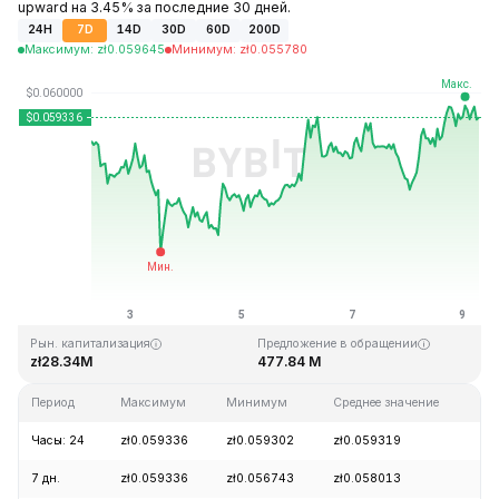
upward на 3.45% за последние 30 дней.
24H
7D
14D
30D
60D
200D
Максимум
:
zł
0.059645
Минимум
:
zł
0.055780
Последнее обновление: 06:24 GMT+0 2026-08-09
Исторический максимум
Исторический минимум
zł4.05
zł0.054621
Рын. капитализация
Предложение в обращении
zł28.34M
477.84 M
Период
Максимум
Минимум
Среднее значение
Из
Часы: 24
zł0.059336
zł0.059302
zł0.059319
+
7 дн.
zł0.059336
zł0.056743
zł0.058013
+