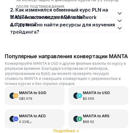
после подтверждения.
2. Как изменялся обменный курс PLN на
MANTA за последние 24 часа?
3. Какое количество Manta Network
доступно?
4. Где можно найти ресурсы для изучения
трейдинга?
Популярные направления конвертации MANTA
Конвертируйте MANTA в USD и другие фиатные валюты по курсу в
реальном времени. Благодаря котировкам от мейкеров,
агрегированным на Bybit, вы можете проверить текущую
стоимость MANTA и совершить конвертацию с уверенностью в
точных курсах и без скрытых спредов.
MANTA
to
SGD
MANTA
to
USD
S$0.076
$0.059
MANTA
to
AED
MANTA
to
ARS
د.إ0.218
$88.92
Подробнее
↓