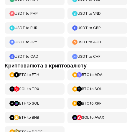
USDT
to
PHP
USDT
to
VND
USDT
to
EUR
USDT
to
GBP
USDT
to
JPY
USDT
to
AUD
USDT
to
CAD
USDT
to
CHF
Криптовалюта в криптовалюту
BTC
to
ETH
BTC
to
ADA
SOL
to
TRX
BTC
to
SOL
ETH
to
SOL
BTC
to
XRP
ETH
to
BNB
SOL
to
AVAX
BTC
to
DOGE