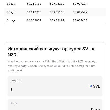
30 дн.
$0.010739
$0.003199
$0.007114
-6
90 дн.
$0.010739
$0.003199
$0.007527
-5
1 года
$0.053819
$0.003199
$0.022420
-7
Исторический калькулятор курса SVL к
NZD
Узнайте, сколько стоил ваш SVL (Slash Vision Labs) в NZD на любую
прошлую дату, и сравните курс обмена SVL к NZD с сегодняшним
значением.
Покупка
SVL
Когда
Дата