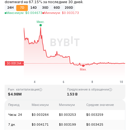
downward на 67.15% за последние 30 дней.
24H
7D
14D
30D
60D
200D
Максимум
:
$
0.004673
Минимум
:
$
0.003173
Последнее обновление: 05:28 GMT+0 2026-08-10
Исторический максимум
Исторический минимум
$0.070984
$0.002313
Рын. капитализация
Предложение в обращении
$4.98M
1.53 B
Период
Максимум
Минимум
Среднее значение
Из
Часы: 24
$0.003264
$0.003253
$0.003259
-0
7 дн.
$0.004171
$0.003199
$0.003425
-2