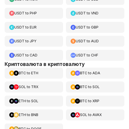
USDT
to
PHP
USDT
to
VND
USDT
to
EUR
USDT
to
GBP
USDT
to
JPY
USDT
to
AUD
USDT
to
CAD
USDT
to
CHF
Криптовалюта в криптовалюту
BTC
to
ETH
BTC
to
ADA
SOL
to
TRX
BTC
to
SOL
ETH
to
SOL
BTC
to
XRP
ETH
to
BNB
SOL
to
AVAX
BTC
to
DOGE