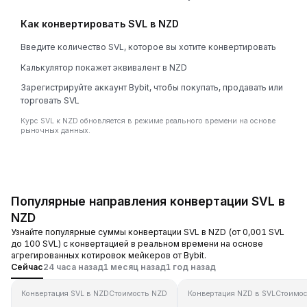
Как конвертировать SVL в NZD
Введите количество SVL, которое вы хотите конвертировать
Калькулятор покажет эквивалент в NZD
Зарегистрируйте аккаунт Bybit, чтобы покупать, продавать или
торговать SVL
Курс SVL к NZD обновляется в режиме реального времени на основе
рыночных данных.
Популярные направления конвертации SVL в
NZD
Узнайте популярные суммы конвертации SVL в NZD (от 0,001 SVL
до 100 SVL) с конвертацией в реальном времени на основе
агрегированных котировок мейкеров от Bybit.
Сейчас
24 часа назад
1 месяц назад
1 год назад
Конвертация SVL в NZD
Стоимость NZD
Конвертация NZD в SVL
Стоимос