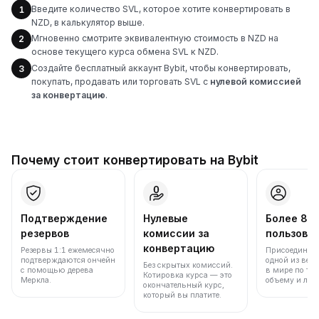
Введите количество SVL, которое хотите конвертировать в
1
NZD, в калькулятор выше.
Мгновенно смотрите эквивалентную стоимость в NZD на
2
основе текущего курса обмена SVL к NZD.
Создайте бесплатный аккаунт Bybit, чтобы конвертировать,
3
покупать, продавать или торговать SVL с
нулевой комиссией
за конвертацию
.
Почему стоит конвертировать на Bybit
Подтверждение
Нулевые
Более 86
резервов
комиссии за
пользова
конвертацию
Резервы 1:1 ежемесячно
Присоединяйт
подтверждаются ончейн
одной из вед
Без скрытых комиссий.
с помощью дерева
в мире по то
Котировка курса — это
Меркла.
объему и лик
окончательный курс,
который вы платите.