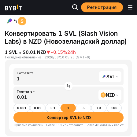
Регистрация
Главная
SVL to NZD
Конвертировать 1 SVL (Slash Vision
Labs) в NZD (Новозеландский доллар)
1 SVL ≈ $0.01 NZD
▼
-0.15%
24h
Последнее обновление
：
2026/08/10 05:28
(
GMT+0
)
Потратите
SVL
Получите ~
NZD
0.001
0.01
0.1
1
5
10
100
Конвертер SVL to NZD
Нулевые комиссии · Более 350 криптовалют · Более 40 фиатных валют