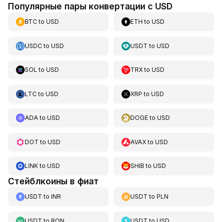
Популярные пары конвертации с USD
BTC
to
USD
ETH
to
USD
USDC
to
USD
USDT
to
USD
SOL
to
USD
TRX
to
USD
LTC
to
USD
XRP
to
USD
ADA
to
USD
DOGE
to
USD
DOT
to
USD
AVAX
to
USD
LINK
to
USD
SHIB
to
USD
Стейблкоины в фиат
USDT
to
INR
USDT
to
PLN
USDT
to
RON
USDT
to
USD