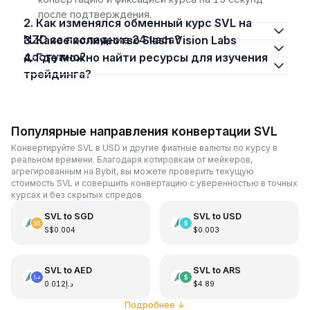
после подтверждения.
2. Как изменялся обменный курс SVL на
NZD за последние 24 часа?
3. Какое количество Slash Vision Labs
доступно?
4. Где можно найти ресурсы для изучения
трейдинга?
Популярные направления конвертации SVL
Конвертируйте SVL в USD и другие фиатные валюты по курсу в
реальном времени. Благодаря котировкам от мейкеров,
агрегированным на Bybit, вы можете проверить текущую
стоимость SVL и совершить конвертацию с уверенностью в точных
курсах и без скрытых спредов.
SVL
to
SGD
SVL
to
USD
S$0.004
$0.003
SVL
to
AED
SVL
to
ARS
د.إ0.012
$4.89
Подробнее
↓