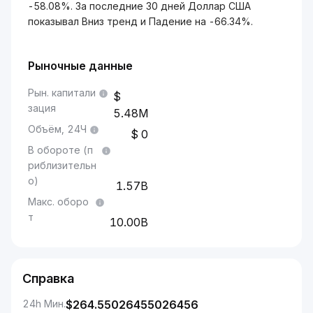
-58.08%. За последние 30 дней Доллар США
показывал Вниз тренд и Падение на -66.34%.
Рыночные данные
Рын. капитали
зация
5.48M
Объём, 24Ч
0
В обороте (п
риблизительн
о)
1.57B
Макс. оборо
т
10.00B
Справка
24h Мин.
$
264.55026455026456