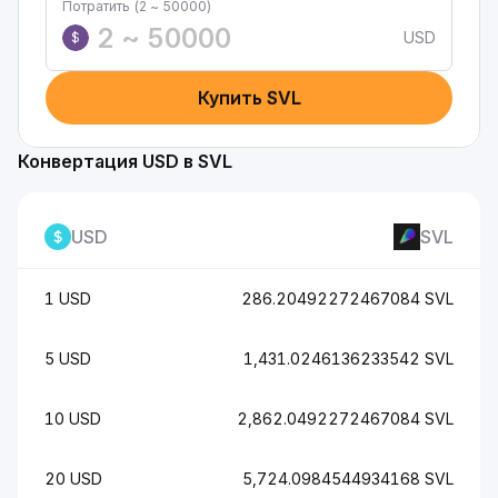
Потратить (2 ~ 50000)
USD
$
Купить SVL
Конвертация USD в SVL
USD
SVL
1 USD
286.20492272467084 SVL
5 USD
1,431.0246136233542 SVL
10 USD
2,862.0492272467084 SVL
20 USD
5,724.0984544934168 SVL