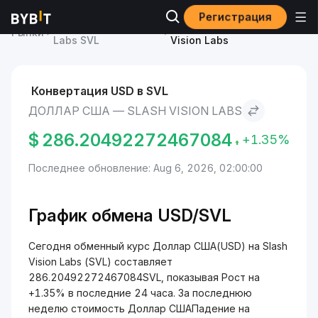
Регистрация
Курс Slash Vision
Доллар США to Slash
Рынки
Labs SVL
Vision Labs
Конвертация USD в SVL
ДОЛЛАР США — SLASH VISION LABS
$
286.20492272467084
+1.35%
Последнее обновление: Aug 6, 2026, 02:00:00
График обмена USD/SVL
Сегодня обменный курс Доллар США(USD) на Slash
Vision Labs (SVL) составляет
286.20492272467084SVL, показывая Рост на
+1.35% в последние 24 часа. За последнюю
неделю стоимость Доллар СШАПадение на