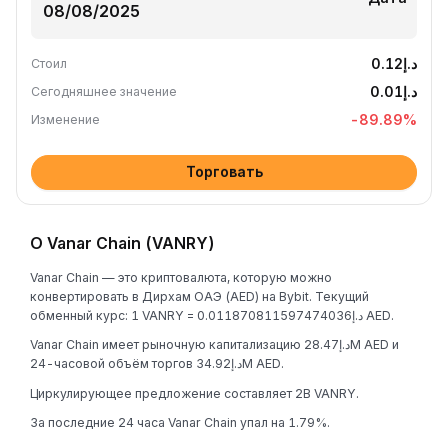
د.إ0.12
Стоил
د.إ0.01
Сегодняшнее значение
-89.89
%
Изменение
Торговать
О Vanar Chain (VANRY)
Vanar Chain — это криптовалюта, которую можно
конвертировать в Дирхам ОАЭ (AED) на Bybit. Текущий
обменный курс: 1 VANRY = د.إ0.011870811597474036 AED.
Vanar Chain имеет рыночную капитализацию د.إ28.47M AED и
24-часовой объём торгов د.إ34.92M AED.
Циркулирующее предложение составляет 2B VANRY.
За последние 24 часа Vanar Chain упал на 1.79%.