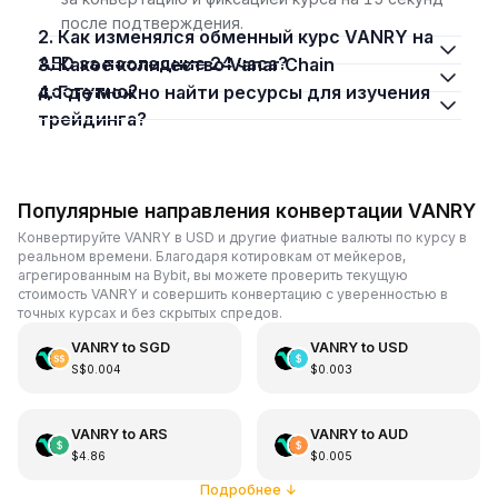
после подтверждения.
2. Как изменялся обменный курс VANRY на
AED за последние 24 часа?
3. Какое количество Vanar Chain
доступно?
4. Где можно найти ресурсы для изучения
трейдинга?
Популярные направления конвертации VANRY
Конвертируйте VANRY в USD и другие фиатные валюты по курсу в
реальном времени. Благодаря котировкам от мейкеров,
агрегированным на Bybit, вы можете проверить текущую
стоимость VANRY и совершить конвертацию с уверенностью в
точных курсах и без скрытых спредов.
VANRY
to
SGD
VANRY
to
USD
S$0.004
$0.003
VANRY
to
ARS
VANRY
to
AUD
$4.86
$0.005
Подробнее
↓