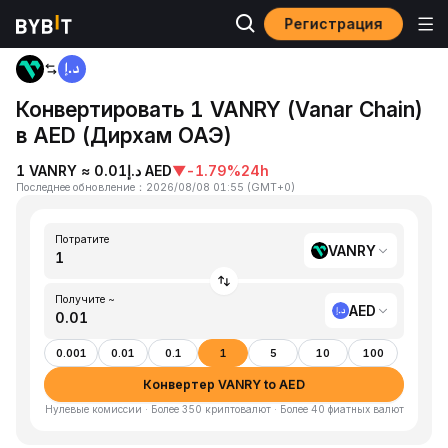
Регистрация
Главная
VANRY to AED
Конвертировать 1 VANRY (Vanar Chain)
в AED (Дирхам ОАЭ)
1 VANRY ≈ د.إ0.01 AED
▼
-1.79%
24h
Последнее обновление
：
2026/08/08 01:55
(
GMT+0
)
Потратите
VANRY
Получите ~
AED
0.001
0.01
0.1
1
5
10
100
Конвертер VANRY to AED
Нулевые комиссии · Более 350 криптовалют · Более 40 фиатных валют