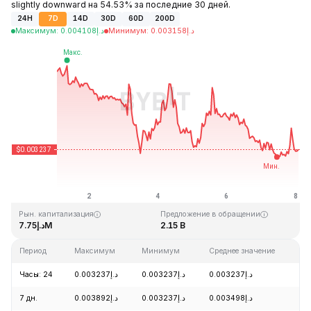
slightly downward на 54.53% за последние 30 дней.
24H
7D
14D
30D
60D
200D
Максимум
:
0.004108
د.إ
Минимум
:
0.003158
د.إ
Последнее обновление: 01:55 GMT+0 2026-08-08
Исторический максимум
Исторический минимум
د.إ0.002839
د.إ0.372326
Рын. капитализация
Предложение в обращении
د.إ7.75M
2.15 B
Период
Максимум
Минимум
Среднее значение
И
Часы: 24
د.إ0.003237
د.إ0.003237
د.إ0.003237
-
7 дн.
د.إ0.003892
د.إ0.003237
د.إ0.003498
-