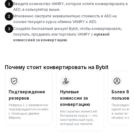
Введите количество VANRY, которое хотите конвертировать в
1
AED, в калькулятор выше.
Мгновенно смотрите эквивалентную стоимость в AED на
2
основе текущего курса обмена VANRY к AED.
Создайте бесплатный аккаунт Bybit, чтобы конвертировать,
3
покупать, продавать или торговать VANRY с
нулевой
комиссией за конвертацию
.
Почему стоит конвертировать на Bybit
Подтверждение
Нулевые
Более 86
резервов
комиссии за
пользова
конвертацию
Резервы 1:1 ежемесячно
Присоединяйт
подтверждаются ончейн
одной из вед
Без скрытых комиссий.
с помощью дерева
в мире по то
Котировка курса — это
Меркла.
объему и лик
окончательный курс,
который вы платите.