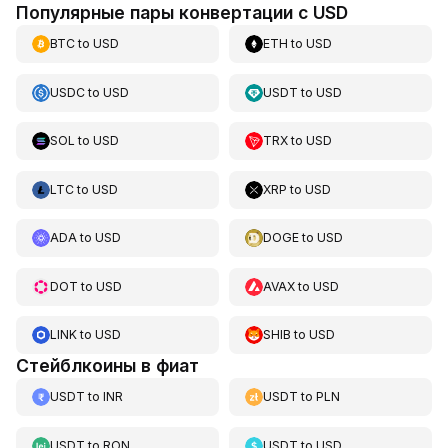
Популярные пары конвертации с USD
BTC
to
USD
ETH
to
USD
USDC
to
USD
USDT
to
USD
SOL
to
USD
TRX
to
USD
LTC
to
USD
XRP
to
USD
ADA
to
USD
DOGE
to
USD
DOT
to
USD
AVAX
to
USD
LINK
to
USD
SHIB
to
USD
Стейблкоины в фиат
USDT
to
INR
USDT
to
PLN
USDT
to
RON
USDT
to
USD