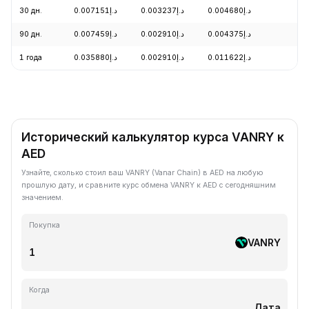
30 дн.
د.إ0.007151
د.إ0.003237
د.إ0.004680
-
90 дн.
د.إ0.007459
د.إ0.002910
د.إ0.004375
-
1 года
د.إ0.035880
د.إ0.002910
د.إ0.011622
-
Исторический калькулятор курса VANRY к
AED
Узнайте, сколько стоил ваш VANRY (Vanar Chain) в AED на любую
прошлую дату, и сравните курс обмена VANRY к AED с сегодняшним
значением.
Покупка
VANRY
Когда
Дата