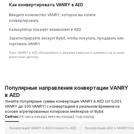
Как конвертировать VANRY в AED
Введите количество VANRY, которое вы хотите
конвертировать
Калькулятор покажет эквивалент в AED
Зарегистрируйте аккаунт Bybit, чтобы покупать, продавать или
торговать VANRY
Курс VANRY к AED обновляется в режиме реального времени на основе
рыночных данных.
Популярные направления конвертации VANRY
в AED
Узнайте популярные суммы конвертации VANRY в AED (от 0,001
VANRY до 100 VANRY) с конвертацией в реальном времени на
основе агрегированных котировок мейкеров от Bybit.
Сейчас
24 часа назад
1 месяц назад
1 год назад
Конвертация VANRY в AED
Стоимость AED
Конвертация AED в VANRY
Сто