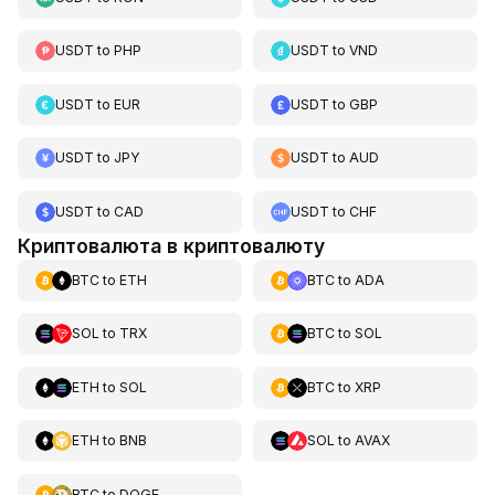
USDT
to
PHP
USDT
to
VND
USDT
to
EUR
USDT
to
GBP
USDT
to
JPY
USDT
to
AUD
USDT
to
CAD
USDT
to
CHF
Криптовалюта в криптовалюту
BTC
to
ETH
BTC
to
ADA
SOL
to
TRX
BTC
to
SOL
ETH
to
SOL
BTC
to
XRP
ETH
to
BNB
SOL
to
AVAX
BTC
to
DOGE