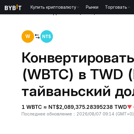
Купить криптовалюту
Рынки
Торговать
Главная
Wrapped Bitcoin(WBTC) to Новый тайва
W
Конвертироват
(WBTC) в TWD 
тайваньский до
1 WBTC ≈ NT$2,089,375.28395238 TWD
▼
Последнее обновление
：
2026/08/07 09:14
(
GMT+0
)