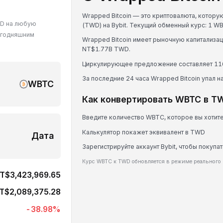
Wrapped Bitcoin — это криптовалюта, котору
WD на любую
(TWD) на Bybit. Текущий обменный курс: 1 
егодняшним
Wrapped Bitcoin имеет рыночную капитализ
NT$1.77B TWD.
Циркулирующее предложение составляет 11
За последние 24 часа Wrapped Bitcoin упал н
WBTC
Как конвертировать WBTC в T
Введите количество WBTC, которое вы хотит
Калькулятор покажет эквивалент в TWD
Дата
Зарегистрируйте аккаунт Bybit, чтобы покупа
Курс WBTC к TWD обновляется в режиме реального
T$3,423,969.65
T$2,089,375.28
-38.98
%