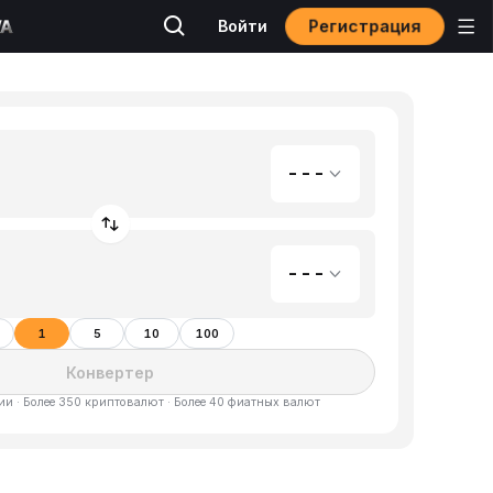
Регистрация
Войти
---
---
1
5
10
100
Конвертер
и · Более 350 криптовалют · Более 40 фиатных валют