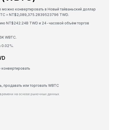
ю можно конвертировать в Новый тайваньский доллар
WBTC = NT$2,089,375.2839523796 TWD.
ацию NT$242.24B TWD и 24-часовой объём торгов
6K WBTC.
а 0.02%.
WD
е конвертировать
ть, продавать или торговать WBTC
 времени на основе рыночных данных.