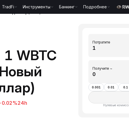
TradFi
Инструменты
Банкинг
Подробнее
ньский доллар(TWD)
Потратите
ь 1 WBTC
(Новый
Получите ~
ллар)
0.001
0.01
0.1
-0.02%
24h
Нулевые комисси