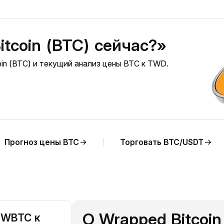
itcoin (BTC) сейчас?»
in (BTC) и текущий анализ цены BTC к TWD.
Прогноз цены BTC
Торговать BTC/USDT
О Wrapped Bitcoi
 WBTC к