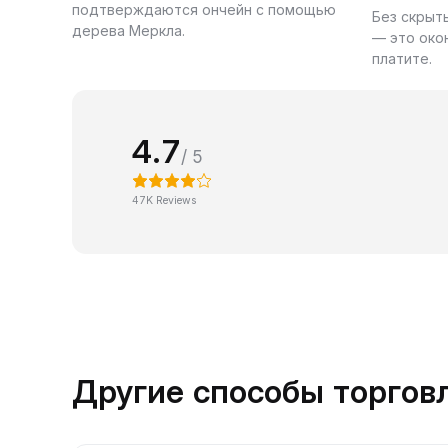
подтверждаются ончейн с помощью
Без скрыт
дерева Меркла.
— это око
платите.
4.7
/ 5
47K Reviews
Другие способы торго