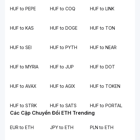
HUF to PEPE
HUF to COQ
HUF to LINK
HUF to KAS
HUF to DOGE
HUF to TON
HUF to SEI
HUF to PYTH
HUF to NEAR
HUF to MYRIA
HUF to JUP
HUF to DOT
HUF to AVAX
HUF to AGIX
HUF to TOKEN
HUF to STRK
HUF to SATS
HUF to PORTAL
Các Cặp Chuyển Đổi ETH Trending
EUR to ETH
JPY to ETH
PLN to ETH