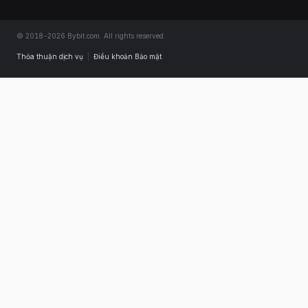
© 2018-2026 Bybit.com. All rights reserved.
Thỏa thuận dịch vụ
|
Điều khoản Bảo mật