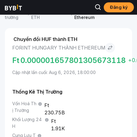
Đăng ký
Thị
Giá Ethereum
Forint Hungary to
trường
ETH
Ethereum
Chuyển đổi HUF thành ETH
FORINT HUNGARY THÀNH ETHEREUM
Ft
0.000001657801305673118
+0
Cập nhật lần cuối: Aug 6, 2026, 18:00:00
Thống Kê Thị Trường
Vốn Hoá Th
ị Trường
230.75B
Khối Lượng 24
H
1.91K
Cung Lưu T