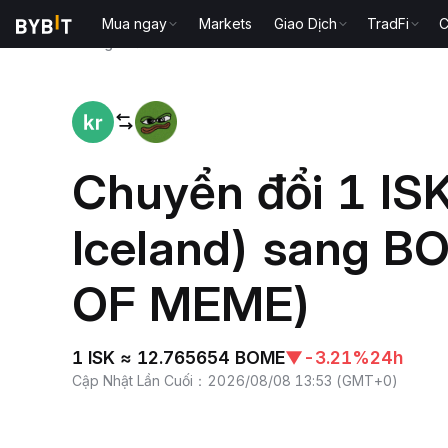
Mua ngay
Markets
Giao Dịch
TradFi
C
Trang chủ
ISK to BOME
Chuyển đổi 1 IS
Iceland) sang 
OF MEME)
1 ISK ≈ 12.765654 BOME
▼
-3.21%
24h
Cập Nhật Lần Cuối
：
2026/08/08 13:53
(
GMT+0
)