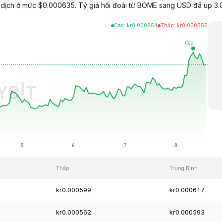
ch ở mức $0.000635. Tỷ giá hối đoái từ BOME sang USD đã up 3.0
Cao
:
kr
0.000654
Thấp
:
kr
0.000555
Thấp
Trung Bình
kr0.000599
kr0.000617
kr0.000562
kr0.000593