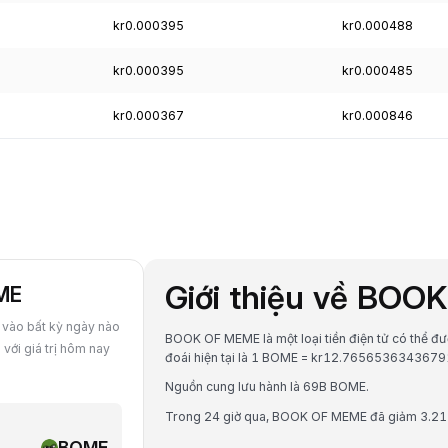
kr0.000395
kr0.000488
kr0.000395
kr0.000485
kr0.000367
kr0.000846
Giới thiệu về BO
OME
vào bất kỳ ngày nào
BOOK OF MEME là một loại tiền điện tử có thể đượ
với giá trị hôm nay
đoái hiện tại là 1 BOME = kr12.7656536343679
Nguồn cung lưu hành là 69B BOME.
Trong 24 giờ qua, BOOK OF MEME đã giảm 3.2
BOME