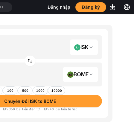
Đăng ký
Đăng nhập
DT
ISK
BOME
100
500
1000
10000
Chuyển Đổi ISK to BOME
 Hơn 350 loại tiền điện tử · Hơn 40 loại tiền tệ fiat