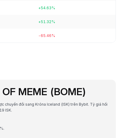
+54.63%
+51.32%
-65.46%
OK OF MEME (BOME)
c chuyển đổi sang Króna Iceland (ISK) trên Bybit. Tỷ giá hối
19 ISK.
1%.