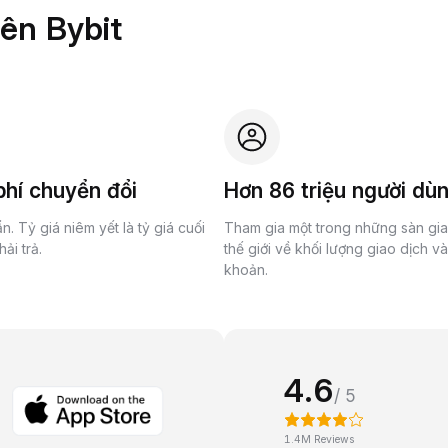
rên Bybit
hí chuyển đổi
Hơn 86 triệu người dù
n. Tỷ giá niêm yết là tỷ giá cuối
Tham gia một trong những sàn gi
ải trả.
thế giới về khối lượng giao dịch v
khoản.
4.6
/ 5
1.4M Reviews