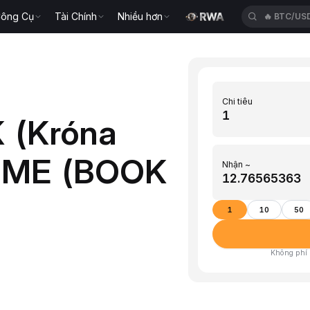
ông Cụ
Tài Chính
Nhiều hơn
🔥
ETH/US
Chi tiêu
K (Króna
BOME (BOOK
Nhận ~
1
10
50
Không phí ·