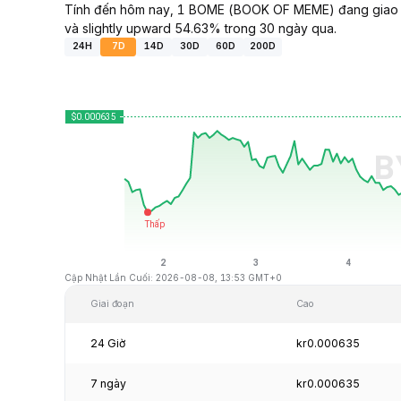
Tính đến hôm nay, 1 BOME (BOOK OF MEME) đang giao dị
và slightly upward 54.63% trong 30 ngày qua.
24H
7D
14D
30D
60D
200D
Cập Nhật Lần Cuối: 2026-08-08, 13:53 GMT+0
Giai đoạn
Cao
24 Giờ
kr0.000635
7 ngày
kr0.000635