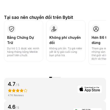
Tại sao nên chuyển đổi trên Bybit
Bằng Chứng Dự
Không phí chuyển
Hơn 86 tri
Trữ
đổi
dùng
Dự trữ 1:1 được xác minh
Không phí ẩn. Tỷ giá niêm
Tham gia một 
hàng tháng bằng Merkle
yết là tỷ giá cuối cùng
những sàn gia
proof trên chuỗi.
bạn phải trả.
thế giới về khố
dịch và thanh
4.7
/ 5
47K Reviews
4.6
/ 5