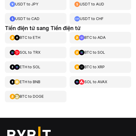
USDT
to
JPY
USDT
to
AUD
USDT
to
CAD
USDT
to
CHF
Tiền điện tử sang Tiền điện tử
BTC
to
ETH
BTC
to
ADA
SOL
to
TRX
BTC
to
SOL
ETH
to
SOL
BTC
to
XRP
ETH
to
BNB
SOL
to
AVAX
BTC
to
DOGE