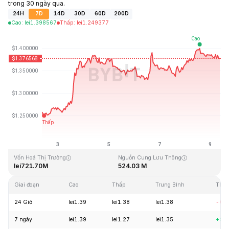
trong 30 ngày qua.
24H
7D
14D
30D
60D
200D
Cao
:
lei
1.398567
Thấp
:
lei
1.249377
Cập Nhật Lần Cuối: 2026-08-09, 08:42 GMT+0
Mức cao nhất mọi thời đại
Thấp nhất mọi thời đại
lei43.84
lei1.16
Vốn Hoá Thị Trường
Nguồn Cung Lưu Thông
lei721.70M
524.03 M
Giai đoạn
Cao
Thấp
Trung Bình
Thay
24 Giờ
lei1.39
lei1.38
lei1.38
-0.
7 ngày
lei1.39
lei1.27
lei1.35
+9.