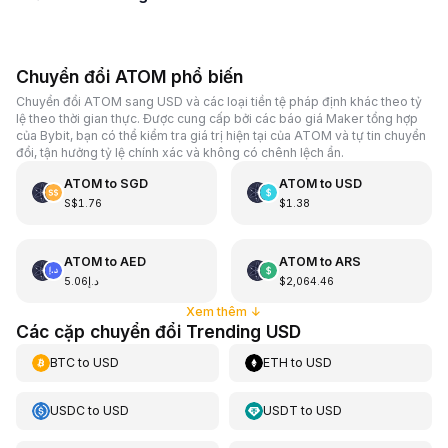
Chuyển đổi ATOM phổ biến
Chuyển đổi ATOM sang USD và các loại tiền tệ pháp định khác theo tỷ
lệ theo thời gian thực. Được cung cấp bởi các báo giá Maker tổng hợp
của Bybit, bạn có thể kiểm tra giá trị hiện tại của ATOM và tự tin chuyển
đổi, tận hưởng tỷ lệ chính xác và không có chênh lệch ẩn.
ATOM
to
SGD
ATOM
to
USD
S$1.76
$1.38
ATOM
to
AED
ATOM
to
ARS
د.إ5.06
$2,064.46
Xem thêm
↓
Các cặp chuyển đổi Trending USD
BTC
to
USD
ETH
to
USD
USDC
to
USD
USDT
to
USD