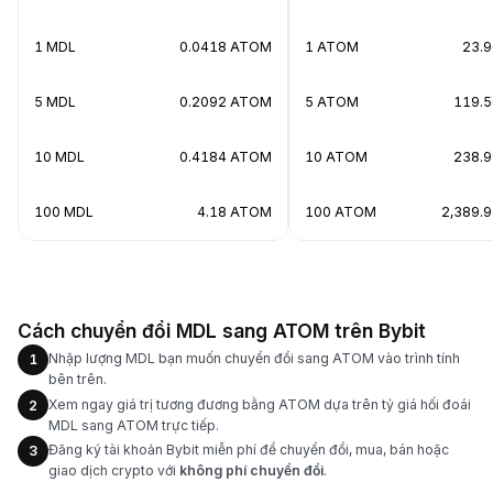
1 MDL
0.0418 ATOM
1 ATOM
23.
5 MDL
0.2092 ATOM
5 ATOM
119.
10 MDL
0.4184 ATOM
10 ATOM
238.
100 MDL
4.18 ATOM
100 ATOM
2,389.
Cách chuyển đổi MDL sang ATOM trên Bybit
Nhập lượng MDL bạn muốn chuyển đổi sang ATOM vào trình tính
1
bên trên.
Xem ngay giá trị tương đương bằng ATOM dựa trên tỷ giá hối đoái
2
MDL sang ATOM trực tiếp.
Đăng ký tài khoản Bybit miễn phí để chuyển đổi, mua, bán hoặc
3
giao dịch crypto với
không phí chuyển đổi
.