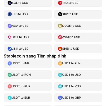
SOL
to
USD
TRX
to
USD
LTC
to
USD
XRP
to
USD
ADA
to
USD
DOGE
to
USD
DOT
to
USD
AVAX
to
USD
LINK
to
USD
SHIB
to
USD
Stablecoin sang Tiền pháp định
USDT
to
INR
USDT
to
PLN
USDT
to
RON
USDT
to
USD
USDT
to
PHP
USDT
to
VND
USDT
to
EUR
USDT
to
GBP