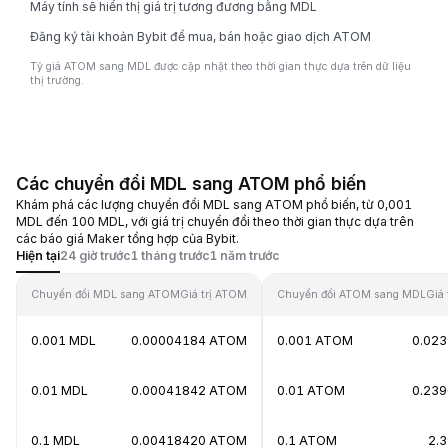
Máy tính sẽ hiển thị giá trị tương đương bằng MDL
Đăng ký tài khoản Bybit để mua, bán hoặc giao dịch ATOM
Tỷ giá ATOM sang MDL được cập nhật theo thời gian thực dựa trên dữ liệu
thị trường.
Các chuyển đổi MDL sang ATOM phổ biến
Khám phá các lượng chuyển đổi MDL sang ATOM phổ biến, từ 0,001
MDL đến 100 MDL, với giá trị chuyển đổi theo thời gian thực dựa trên
các báo giá Maker tổng hợp của Bybit.
Hiện tại
24 giờ trước
1 tháng trước
1 năm trước
Chuyển đổi MDL sang ATOM
Giá trị ATOM
Chuyển đổi ATOM sang MDL
Giá 
0.001 MDL
0.00004184 ATOM
0.001 ATOM
0.02
0.01 MDL
0.00041842 ATOM
0.01 ATOM
0.23
0.1 MDL
0.00418420 ATOM
0.1 ATOM
2.