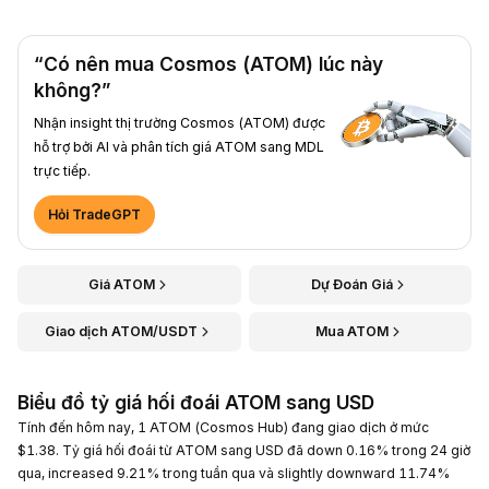
“Có nên mua Cosmos (ATOM) lúc này
không?”
Nhận insight thị trường Cosmos (ATOM) được
hỗ trợ bởi AI và phân tích giá ATOM sang MDL
trực tiếp.
Hỏi TradeGPT
Giá ATOM
Dự Đoán Giá
Giao dịch ATOM/USDT
Mua ATOM
Biểu đồ tỷ giá hối đoái ATOM sang USD
Tính đến hôm nay, 1 ATOM (Cosmos Hub) đang giao dịch ở mức
$1.38. Tỷ giá hối đoái từ ATOM sang USD đã down 0.16% trong 24 giờ
qua, increased 9.21% trong tuần qua và slightly downward 11.74%