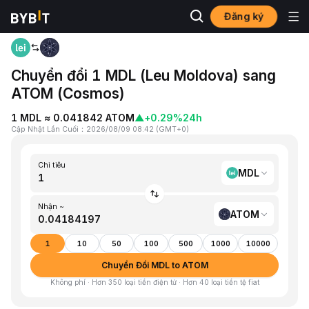
Đăng ký
Trang chủ
MDL to ATOM
Chuyển đổi 1 MDL (Leu Moldova) sang
ATOM (Cosmos)
1 MDL ≈ 0.041842 ATOM
▲
+0.29%
24h
Cập Nhật Lần Cuối
：
2026/08/09 08:42
(
GMT+0
)
Chi tiêu
MDL
Nhận ~
ATOM
1
10
50
100
500
1000
10000
Chuyển Đổi MDL to ATOM
Không phí · Hơn 350 loại tiền điện tử · Hơn 40 loại tiền tệ fiat