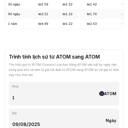
30 ngày
lei1.59
lei1.22
lei1.42
-11
90 ngày
lei2.21
lei1.22
lei1.70
-23
1 năm
lei4.89
lei1.22
lei2.53
-70
Trình tính lịch sử từ ATOM sang ATOM
Tìm hiểu giá trị ATOM (Cosmos) của bạn bằng ATOM vào bất kỳ ngày nào
trong quá khứ và xem tỷ giá hối đoái từ ATOM sang ATOM so với giá trị hôm
nay như thế nào.
Mua
ATOM
Bật
Ngày