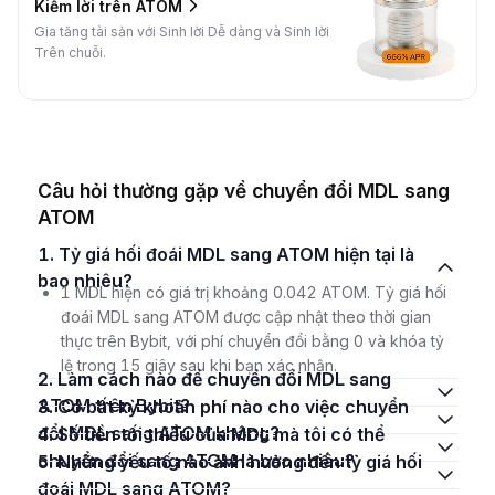
Kiếm lời trên ATOM
Gia tăng tài sản với Sinh lời Dễ dàng và Sinh lời
Trên chuỗi.
Câu hỏi thường gặp về chuyển đổi MDL sang
ATOM
1. Tỷ giá hối đoái MDL sang ATOM hiện tại là
bao nhiêu?
1 MDL hiện có giá trị khoảng 0.042 ATOM. Tỷ giá hối
đoái MDL sang ATOM được cập nhật theo thời gian
thực trên Bybit, với phí chuyển đổi bằng 0 và khóa tỷ
lệ trong 15 giây sau khi bạn xác nhận.
2. Làm cách nào để chuyển đổi MDL sang
ATOM trên Bybit?
3. Có bất kỳ khoản phí nào cho việc chuyển
đổi MDL sang ATOM không?
4. Số tiền tối thiểu của MDL mà tôi có thể
chuyển đổi sang ATOM là bao nhiêu?
5. Những yếu tố nào ảnh hưởng đến tỷ giá hối
đoái MDL sang ATOM?