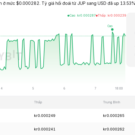
ch ở mức $0.000282. Tỷ giá hối đoái từ JUP sang USD đã up 13.53%
Cao
:
kr
0.000287
Thấp
:
kr
0.000239
Thấp
Trung Bình
kr0.000249
kr0.000265
kr0.000241
kr0.000262