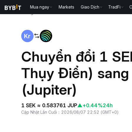
Mua ngay
Markets
Giao Dịch
TradFi
C
Trang chủ
SEK to JUP
Chuyển đổi 1 SE
Thụy Điển) sang
(Jupiter)
1 SEK ≈ 0.583761 JUP
▲
+0.44%
24h
Cập Nhật Lần Cuối
：
2026/08/07 22:52
(
GMT+0
)