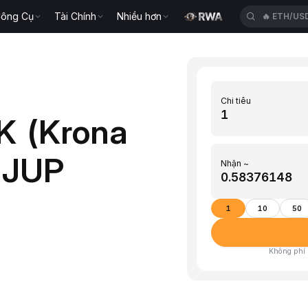
ông Cụ
Tài Chính
Nhiều hơn
🔥
CROUS
Chi tiêu
K (Krona
 JUP
Nhận ~
1
10
50
Không phí ·