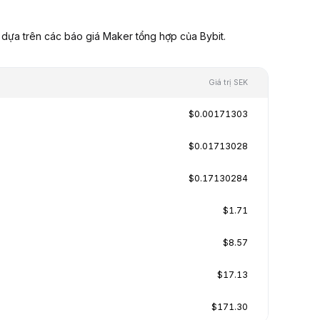
 dựa trên các báo giá Maker tổng hợp của Bybit.
Giá trị SEK
$0.00171303
$0.01713028
$0.17130284
$1.71
$8.57
$17.13
$171.30