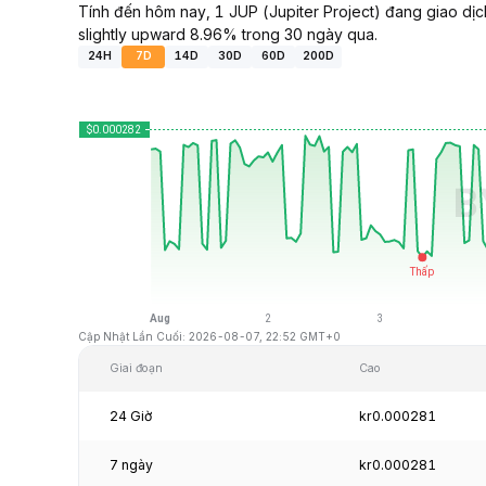
Tính đến hôm nay, 1 JUP (Jupiter Project) đang giao dị
slightly upward 8.96% trong 30 ngày qua.
24H
7D
14D
30D
60D
200D
Cập Nhật Lần Cuối: 2026-08-07, 22:52 GMT+0
Giai đoạn
Cao
24 Giờ
kr0.000281
7 ngày
kr0.000281