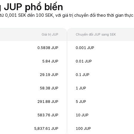
 JUP phổ biến
 0,001 SEK đến 100 SEK, với giá trị chuyển đổi theo thời gian thực
Giá trị JUP
Chuyển đổi JUP sang SEK
0.5838 JUP
0.001 JUP
5.84 JUP
0.01 JUP
29.19 JUP
0.1 JUP
58.38 JUP
1 JUP
291.88 JUP
5 JUP
583.76 JUP
10 JUP
5,837.61 JUP
100 JUP