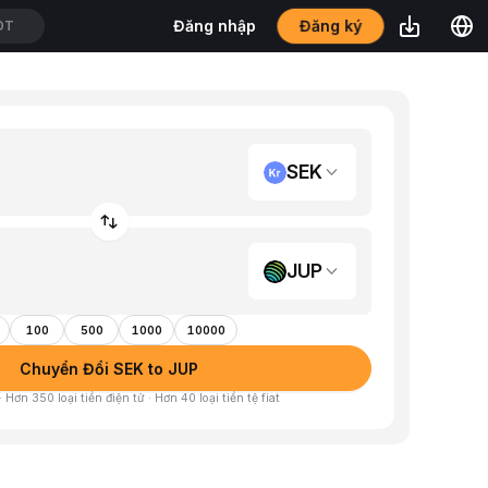
Đăng ký
Đăng nhập
DT
SEK
JUP
100
500
1000
10000
Chuyển Đổi SEK to JUP
 Hơn 350 loại tiền điện tử · Hơn 40 loại tiền tệ fiat