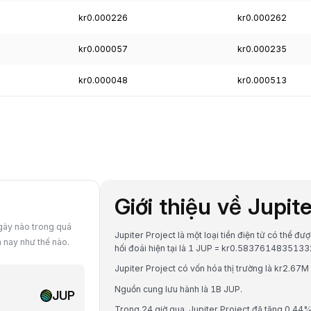
kr0.000226
kr0.000262
kr0.000057
kr0.000235
kr0.000048
kr0.000513
Giới thiệu về Jupit
ngày nào trong quá
Jupiter Project là một loại tiền điện tử có thể đ
m nay như thế nào.
hối đoái hiện tại là 1 JUP = kr0.5837614835133
Jupiter Project có vốn hóa thị trường là kr2.67M
Nguồn cung lưu hành là 1B JUP.
JUP
Trong 24 giờ qua, Jupiter Project đã tăng 0.44%