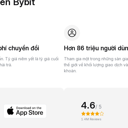
rên Bybit
hí chuyển đổi
Hơn 86 triệu người dù
n. Tỷ giá niêm yết là tỷ giá cuối
Tham gia một trong những sàn gi
ải trả.
thế giới về khối lượng giao dịch v
khoản.
4.6
/ 5
1.4M Reviews