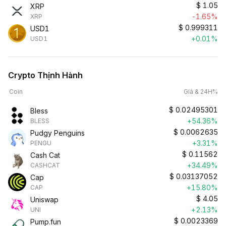
$
1.05
XRP
-1.65%
XRP
$
0.999311
USD1
+0.01%
USD1
Crypto Thịnh Hành
Coin
Giá & 24H%
$
0.02495301
Bless
+54.36%
BLESS
$
0.0062635
Pudgy Penguins
+3.31%
PENGU
$
0.11562
Cash Cat
+34.49%
CASHCAT
$
0.03137052
Cap
+15.80%
CAP
$
4.05
Uniswap
+2.13%
UNI
$
0.0023369
Pump.fun