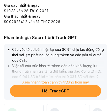
Giá cao nhất & ngày
$10.38 vào 28 Th10 2021
Giá thấp nhất & ngày
$0.02923412 vào 31 Th07 2026
Phân tích giá Secret bởi TradeGPT
Các yếu tố cơ bản hiện tại của SCRT chịu tác động đồng
thời bởi lạm phát nguồn cung token và các yếu tố vĩ mô,
quy định
.
Việc tái cấu trúc kinh tế token dẫn đến khối lượng lưu
thông ngắn hạn gia tăng đột biến, giá dao động từ mức
cao 0,04 USD trở lại mức thấp tại 0,03 USD với tâm lý
quan sát vốn rõ rệt
Xem nhanh toàn cảnh thị trường hôm nay
.
Việc đổi chủ tịch Fed và các sự kiện rủi ro toàn cầu
Hỏi TradeGPT
khiến phân bổ tài sản ngày càng thận trọng, đẩy giá thử
nghiệm lại vùng hỗ trợ đáy 0,029-0,032 USD
.
Trong bối cảnh phân hóa quy định, SCRT nhờ khả năng
thích ứng tuân thủ của nền tảng đã thể hiện khả năng