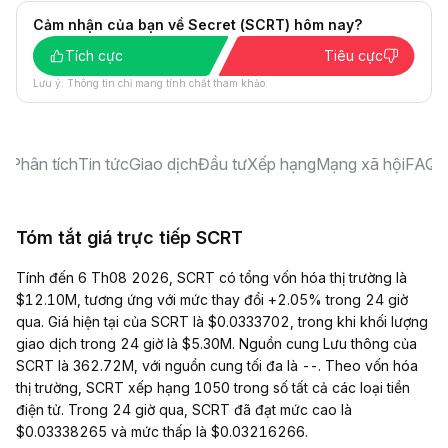
Cảm nhận của bạn về Secret (SCRT) hôm nay?
Tích cực
Tiêu cực
Lưu ý: Thông tin chỉ mang tính chất tham khảo.
an
Phân tích
Tin tức
Giao dịch
Đầu tư
Xếp hạng
Mạng xã hội
FAQ
Tóm tắt giá trực tiếp SCRT
Tính đến 6 Th08 2026, SCRT có tổng vốn hóa thị trường là
$12.10M, tương ứng với mức thay đổi +2.05% trong 24 giờ
qua. Giá hiện tại của SCRT là $0.0333702, trong khi khối lượng
giao dịch trong 24 giờ là $5.30M. Nguồn cung Lưu thông của
SCRT là 362.72M, với nguồn cung tối đa là --. Theo vốn hóa
thị trường, SCRT xếp hạng 1050 trong số tất cả các loại tiền
điện tử. Trong 24 giờ qua, SCRT đã đạt mức cao là
$0.03338265 và mức thấp là $0.03216266.