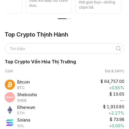
trước khi được list chính
dàng.
thời gian thực—không
thức.
chậm trễ.
Top Crypto Thịnh Hành
Tìm Kiếm
Top Crypto Vốn Hóa Thị Trường
Coin
Giá & 24H%
$
64,757.00
Bitcoin
+0.85%
BTC
$
10.65
Sheboshis
--
SHEB
$
1,910.85
Ethereum
+2.27%
ETH
$
73.98
Solana
+0.00%
SOL