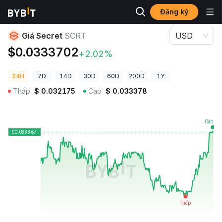
Đăng ký
Giá Tiền Điện Tử
Giá Secret SCRT
Giá Secret
SCRT
USD
$0.0333702
+2.02%
24H
7D
14D
30D
60D
200D
1Y
Thấp
$
0.032175
Cao
$
0.033378