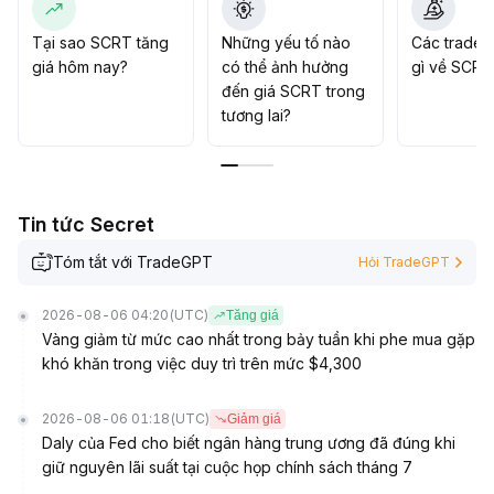
chống giảm giá tốt hơn so với các đồng riêng tư khác
.
Khuyến nghị chú ý hiệu lực hỗ trợ 0,03 USD
.
Tại sao SCRT tăng
Những yếu tố nào
Các trader
Nếu cơ chế thuế cân bằng được vốn và lưu thông, kết
giá hôm nay?
có thể ảnh hưởng
gì về SCRT
hợp khả năng thích nghi với quy định, dự án có tiềm
đến giá SCRT trong
năng phục hồi trong trung và dài hạn, còn chiến lược
tương lai?
ngắn hạn nên ưu tiên giao dịch trong biên độ; khi đột
phá nên theo dõi diễn biến quy định và tình hình phân
phối token
.
Tin tức Secret
Tóm tắt với TradeGPT
Hỏi TradeGPT
2026-08-06 04:20
(UTC)
Tăng giá
Vàng giảm từ mức cao nhất trong bảy tuần khi phe mua gặp
khó khăn trong việc duy trì trên mức $4,300
2026-08-06 01:18
(UTC)
Giảm giá
Daly của Fed cho biết ngân hàng trung ương đã đúng khi
giữ nguyên lãi suất tại cuộc họp chính sách tháng 7