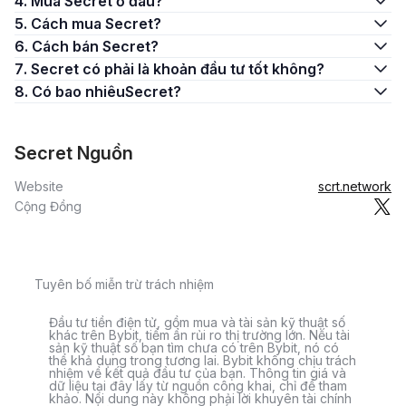
4. Mua Secret ở đâu?
5. Cách mua Secret?
6. Cách bán Secret?
7. Secret có phải là khoản đầu tư tốt không?
8. Có bao nhiêuSecret?
Secret Nguồn
Website
scrt.network
Cộng Đồng
Tuyên bố miễn trừ trách nhiệm
Đầu tư tiền điện tử, gồm mua và tài sản kỹ thuật số
khác trên Bybit, tiềm ẩn rủi ro thị trường lớn. Nếu tài
sản kỹ thuật số bạn tìm chưa có trên Bybit, nó có
thể khả dụng trong tương lai. Bybit không chịu trách
nhiệm về kết quả đầu tư của bạn. Thông tin giá và
dữ liệu tại đây lấy từ nguồn công khai, chỉ để tham
khảo. Nội dung này không phải lời khuyên tài chính