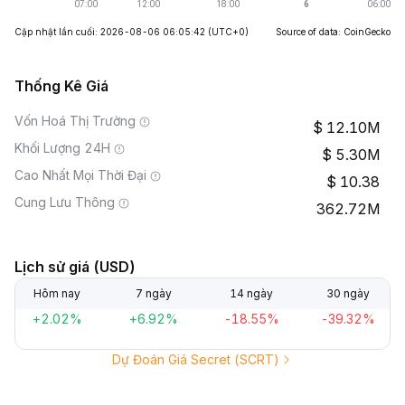
Cập nhật lần cuối: 2026-08-06 06:05:42
(UTC+0)
Source of data: CoinGecko
Thống Kê Giá
Vốn Hoá Thị Trường
12.10M
Khối Lượng 24H
5.30M
Cao Nhất Mọi Thời Đại
10.38
Cung Lưu Thông
362.72M
Lịch sử giá (USD)
Hôm nay
7 ngày
14 ngày
30 ngày
+2.02%
+6.92%
-18.55%
-39.32%
Dự Đoán Giá Secret (SCRT)