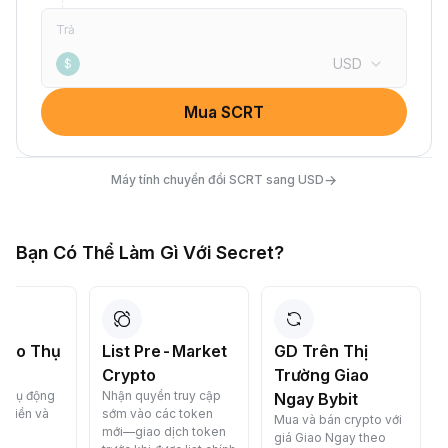
Trả
USD
$
Mua SCRT
→
Máy tính chuyển đổi SCRT sang USD
Bạn Có Thể Làm Gì Với Secret?
List Pre-Market
GD Trên Thị
Chuyển Đ
Crypto
Trường Giao
Crypto C
Nhận quyền truy cập
Chuyển đổi c
Ngay Bybit
sớm vào các token
miễn phí—n
Mua và bán crypto với
mới—giao dịch token
chóng, an to
giá Giao Ngay theo