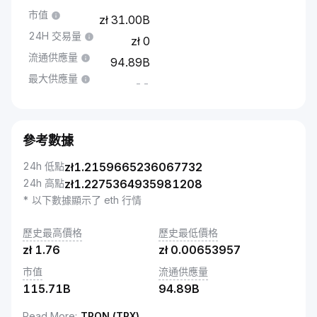
市值
31.00B
24H 交易量
0
流通供應量
94.89B
最大供應量
--
參考數據
24h 低點
zł
1.2159665236067732
24h 高點
zł
1.2275364935981208
* 以下數據顯示了 eth 行情
歷史最高價格
歷史最低價格
zł
1.76
zł
0.00653957
市值
流通供應量
115.71B
94.89B
Read More
:
TRON (TRX)