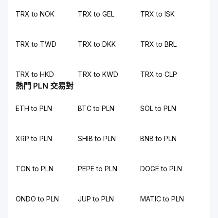
TRX to NOK
TRX to GEL
TRX to ISK
TRX to TWD
TRX to DKK
TRX to BRL
TRX to HKD
TRX to KWD
TRX to CLP
熱門 PLN 交易對
ETH to PLN
BTC to PLN
SOL to PLN
XRP to PLN
SHIB to PLN
BNB to PLN
TON to PLN
PEPE to PLN
DOGE to PLN
ONDO to PLN
JUP to PLN
MATIC to PLN