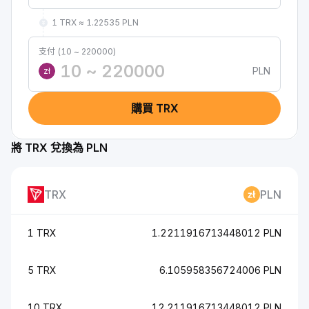
1 TRX ≈ 1.22535 PLN
支付 (10 ~ 220000)
PLN
zł
購買 TRX
將 TRX 兌換為 PLN
TRX
PLN
1 TRX
1.2211916713448012 PLN
5 TRX
6.105958356724006 PLN
10 TRX
12.211916713448012 PLN