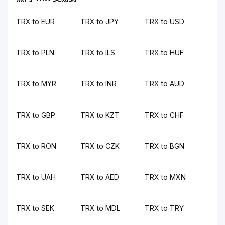
TRX to EUR
TRX to JPY
TRX to USD
TRX to PLN
TRX to ILS
TRX to HUF
TRX to MYR
TRX to INR
TRX to AUD
TRX to GBP
TRX to KZT
TRX to CHF
TRX to RON
TRX to CZK
TRX to BGN
TRX to UAH
TRX to AED
TRX to MXN
TRX to SEK
TRX to MDL
TRX to TRY