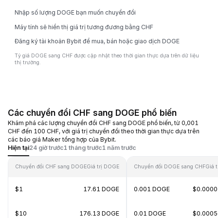
Nhập số lượng DOGE bạn muốn chuyển đổi
Máy tính sẽ hiển thị giá trị tương đương bằng CHF
Đăng ký tài khoản Bybit để mua, bán hoặc giao dịch DOGE
Tỷ giá DOGE sang CHF được cập nhật theo thời gian thực dựa trên dữ liệu
thị trường.
Các chuyển đổi CHF sang DOGE phổ biến
Khám phá các lượng chuyển đổi CHF sang DOGE phổ biến, từ 0,001
CHF đến 100 CHF, với giá trị chuyển đổi theo thời gian thực dựa trên
các báo giá Maker tổng hợp của Bybit.
Hiện tại
24 giờ trước
1 tháng trước
1 năm trước
Chuyển đổi CHF sang DOGE
Giá trị DOGE
Chuyển đổi DOGE sang CHF
Giá t
$1
17.61 DOGE
0.001 DOGE
$0.000
$10
176.13 DOGE
0.01 DOGE
$0.000