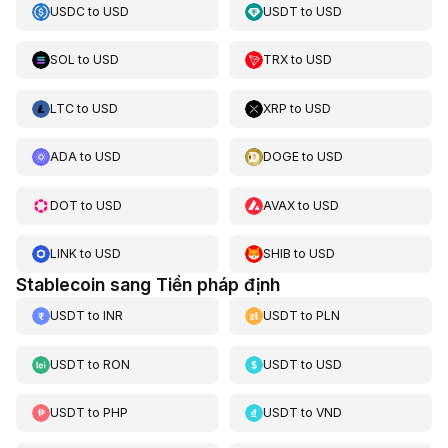
USDC
to
USD
USDT
to
USD
SOL
to
USD
TRX
to
USD
LTC
to
USD
XRP
to
USD
ADA
to
USD
DOGE
to
USD
DOT
to
USD
AVAX
to
USD
LINK
to
USD
SHIB
to
USD
Stablecoin sang Tiền pháp định
USDT
to
INR
USDT
to
PLN
USDT
to
RON
USDT
to
USD
USDT
to
PHP
USDT
to
VND