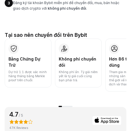
Đăng ký tài khoản Bybit miễn phí để chuyển đổi, mua, bán hoặc
3
giao dịch crypto với
không phí chuyển đổi
.
Tại sao nên chuyển đổi trên Bybit
Bằng Chứng Dự
Không phí chuyển
Hơn 86 tri
Trữ
đổi
dùng
Dự trữ 1:1 được xác minh
Không phí ẩn. Tỷ giá niêm
Tham gia một 
hàng tháng bằng Merkle
yết là tỷ giá cuối cùng
những sàn gia
proof trên chuỗi.
bạn phải trả.
thế giới về khố
dịch và thanh
4.7
/ 5
47K Reviews