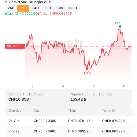
5.77% trong 30 ngày qua.
24H
7D
14D
30D
60D
200D
Cao
:
CHF
0.071180
Thấp
:
CHF
0.068708
Cập Nhật Lần Cuối: 2026-08-09, 11:58 GMT+0
Mức cao nhất mọi thời đại
Thấp nhất mọi thời đại
CHF0.731578
CHF0.000087
Vốn Hoá Thị Trường
Nguồn Cung Lưu Thông
CHF10.89B
155.42 B
Giai đoạn
Cao
Thấp
Trung Bình
24 Giờ
CHF0.070380
CHF0.070118
CHF0.070249
7 ngày
CHF0.070681
CHF0.069128
CHF0.069995