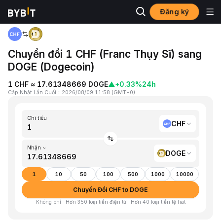
Đăng ký
Trang chủ
CHF to DOGE
Chuyển đổi 1 CHF (Franc Thụy Sĩ) sang
DOGE (Dogecoin)
1 CHF ≈ 17.61348669 DOGE
▲
+0.33%
24h
Cập Nhật Lần Cuối
：
2026/08/09 11:58
(
GMT+0
)
Chi tiêu
CHF
Nhận ~
DOGE
1
10
50
100
500
1000
10000
Chuyển Đổi CHF to DOGE
Không phí · Hơn 350 loại tiền điện tử · Hơn 40 loại tiền tệ fiat