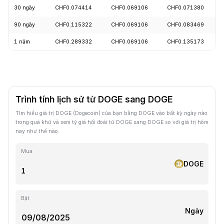
30 ngày
CHF0.074414
CHF0.069106
CHF0.071380
90 ngày
CHF0.115322
CHF0.069106
CHF0.083469
1 năm
CHF0.289332
CHF0.069106
CHF0.135173
Trình tính lịch sử từ DOGE sang DOGE
Tìm hiểu giá trị DOGE (Dogecoin) của bạn bằng DOGE vào bất kỳ ngày nào
trong quá khứ và xem tỷ giá hối đoái từ DOGE sang DOGE so với giá trị hôm
nay như thế nào.
Mua
DOGE
Bật
Ngày