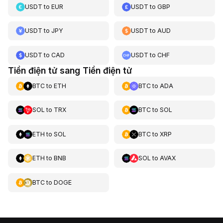
USDT
to
EUR
USDT
to
GBP
USDT
to
JPY
USDT
to
AUD
USDT
to
CAD
USDT
to
CHF
Tiền điện tử sang Tiền điện tử
BTC
to
ETH
BTC
to
ADA
SOL
to
TRX
BTC
to
SOL
ETH
to
SOL
BTC
to
XRP
ETH
to
BNB
SOL
to
AVAX
BTC
to
DOGE