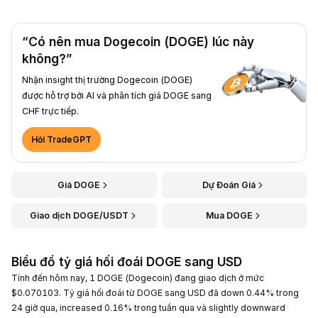
“Có nên mua Dogecoin (DOGE) lúc này
không?”
Nhận insight thị trường Dogecoin (DOGE)
được hỗ trợ bởi AI và phân tích giá DOGE sang
CHF trực tiếp.
Hỏi TradeGPT
Giá DOGE
Dự Đoán Giá
Giao dịch DOGE/USDT
Mua DOGE
Biểu đồ tỷ giá hối đoái DOGE sang USD
Tính đến hôm nay, 1 DOGE (Dogecoin) đang giao dịch ở mức
$0.070103. Tỷ giá hối đoái từ DOGE sang USD đã down 0.44% trong
24 giờ qua, increased 0.16% trong tuần qua và slightly downward