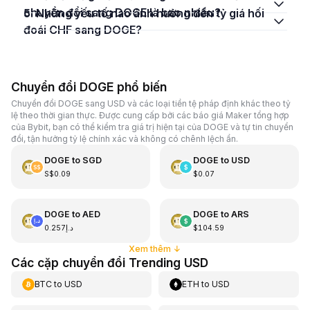
chuyển đổi sang DOGE là bao nhiêu?
5. Những yếu tố nào ảnh hưởng đến tỷ giá hối
đoái CHF sang DOGE?
Chuyển đổi DOGE phổ biến
Chuyển đổi DOGE sang USD và các loại tiền tệ pháp định khác theo tỷ
lệ theo thời gian thực. Được cung cấp bởi các báo giá Maker tổng hợp
của Bybit, bạn có thể kiểm tra giá trị hiện tại của DOGE và tự tin chuyển
đổi, tận hưởng tỷ lệ chính xác và không có chênh lệch ẩn.
DOGE
to
SGD
DOGE
to
USD
S$0.09
$0.07
DOGE
to
AED
DOGE
to
ARS
د.إ0.257
$104.59
Xem thêm
↓
Các cặp chuyển đổi Trending USD
BTC
to
USD
ETH
to
USD