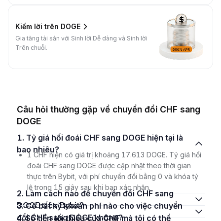
Kiếm lời trên DOGE
Gia tăng tài sản với Sinh lời Dễ dàng và Sinh lời
Trên chuỗi.
Câu hỏi thường gặp về chuyển đổi CHF sang
DOGE
1. Tỷ giá hối đoái CHF sang DOGE hiện tại là
bao nhiêu?
1 CHF hiện có giá trị khoảng 17.613 DOGE. Tỷ giá hối
đoái CHF sang DOGE được cập nhật theo thời gian
thực trên Bybit, với phí chuyển đổi bằng 0 và khóa tỷ
lệ trong 15 giây sau khi bạn xác nhận.
2. Làm cách nào để chuyển đổi CHF sang
DOGE trên Bybit?
3. Có bất kỳ khoản phí nào cho việc chuyển
đổi CHF sang DOGE không?
4. Số tiền tối thiểu của CHF mà tôi có thể