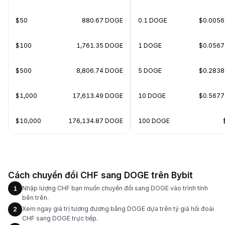
$50
880.67 DOGE
0.1 DOGE
$0.005
$100
1,761.35 DOGE
1 DOGE
$0.056
$500
8,806.74 DOGE
5 DOGE
$0.283
$1,000
17,613.49 DOGE
10 DOGE
$0.567
$10,000
176,134.87 DOGE
100 DOGE
Cách chuyển đổi CHF sang DOGE trên Bybit
Nhập lượng CHF bạn muốn chuyển đổi sang DOGE vào trình tính
1
bên trên.
Xem ngay giá trị tương đương bằng DOGE dựa trên tỷ giá hối đoái
2
CHF sang DOGE trực tiếp.