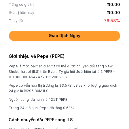
₪0.00
Từng có giá trị
₪0.00
Giá trị hôm nay
-76.58
%
Thay đổi
Giao Dịch Ngay
Giới thiệu về Pepe (PEPE)
Pepe là một loại tiền điện tử có thể được chuyển đổi sang New
Shekel Israel (ILS) trên Bybit. Tỷ giá hối đoái hiện tại là 1 PEPE =
₪0.00000846474723152066 ILS.
Pepe có vốn hóa thị trường là ₪3.57B ILS và khối lượng giao dịch
24 giờ là ₪296.80M ILS.
Nguồn cung lưu hành là 421T PEPE.
Trong 24 giờ qua, Pepe đã tăng 0.61%.
Cách chuyển đổi PEPE sang ILS