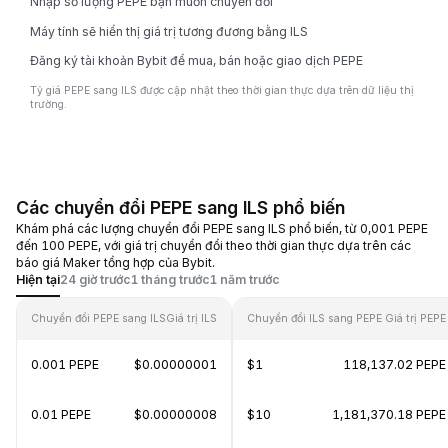
Nhập số lượng PEPE bạn muốn chuyển đổi
Máy tính sẽ hiển thị giá trị tương đương bằng ILS
Đăng ký tài khoản Bybit để mua, bán hoặc giao dịch PEPE
Tỷ giá PEPE sang ILS được cập nhật theo thời gian thực dựa trên dữ liệu thị
trường.
Các chuyển đổi PEPE sang ILS phổ biến
Khám phá các lượng chuyển đổi PEPE sang ILS phổ biến, từ 0,001 PEPE
đến 100 PEPE, với giá trị chuyển đổi theo thời gian thực dựa trên các
báo giá Maker tổng hợp của Bybit.
Hiện tại
24 giờ trước
1 tháng trước
1 năm trước
Chuyển đổi PEPE sang ILS
Giá trị ILS
Chuyển đổi ILS sang PEPE
Giá trị PEPE
0.001 PEPE
$0.00000001
$1
118,137.02 PEPE
0.01 PEPE
$0.00000008
$10
1,181,370.18 PEPE