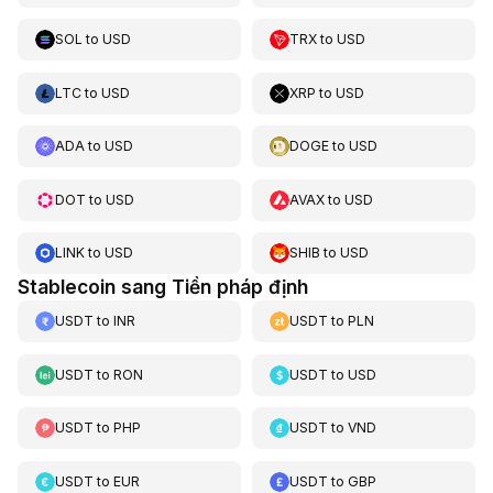
SOL
to
USD
TRX
to
USD
LTC
to
USD
XRP
to
USD
ADA
to
USD
DOGE
to
USD
DOT
to
USD
AVAX
to
USD
LINK
to
USD
SHIB
to
USD
Stablecoin sang Tiền pháp định
USDT
to
INR
USDT
to
PLN
USDT
to
RON
USDT
to
USD
USDT
to
PHP
USDT
to
VND
USDT
to
EUR
USDT
to
GBP