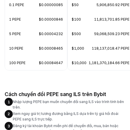
0.1 PEPE
$0.00000085
$50
5,906,850.92 PEPE
1 PEPE
$0.00000846
$100
11,813,701.85 PEPE
5 PEPE
$0.00004232
$500
59,068,509.23 PEPE
10 PEPE
$0.00008465
$1,000
118,137,018.47 PEPE
100 PEPE
$0.00084647
$10,000
1,181,370,184.66 PEPE
Cách chuyển đổi PEPE sang ILS trên Bybit
Nhập lượng PEPE bạn muốn chuyển đổi sang ILS vào trình tính bên
1
trên.
Xem ngay giá trị tương đương bằng ILS dựa trên tỷ giá hối đoái
2
PEPE sang ILS trực tiếp.
Đăng ký tài khoản Bybit miễn phí để chuyển đổi, mua, bán hoặc
3