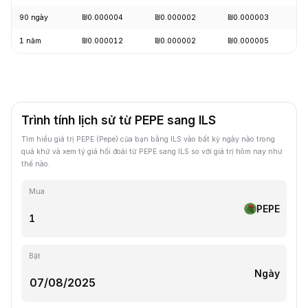
90 ngày
₪0.000004
₪0.000002
₪0.000003
-
1 năm
₪0.000012
₪0.000002
₪0.000005
-
Trình tính lịch sử từ PEPE sang ILS
Tìm hiểu giá trị PEPE (Pepe) của bạn bằng ILS vào bất kỳ ngày nào trong
quá khứ và xem tỷ giá hối đoái từ PEPE sang ILS so với giá trị hôm nay như
thế nào.
Mua
PEPE
Bật
Ngày