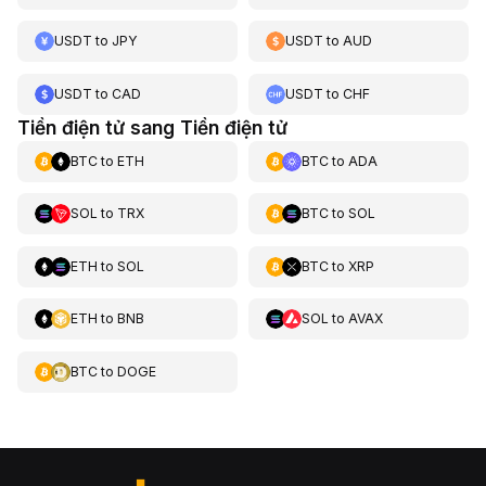
USDT
to
JPY
USDT
to
AUD
USDT
to
CAD
USDT
to
CHF
Tiền điện tử sang Tiền điện tử
BTC
to
ETH
BTC
to
ADA
SOL
to
TRX
BTC
to
SOL
ETH
to
SOL
BTC
to
XRP
ETH
to
BNB
SOL
to
AVAX
BTC
to
DOGE