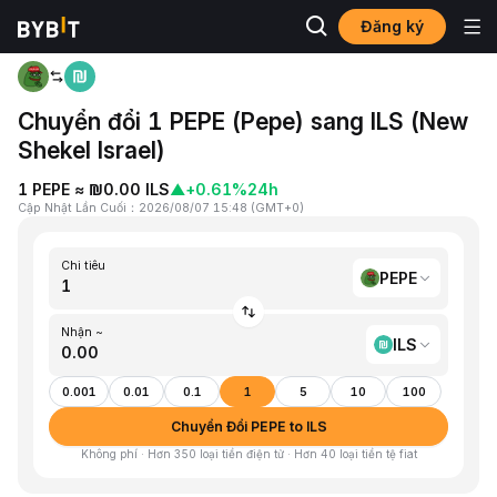
Đăng ký
Trang chủ
PEPE to ILS
Chuyển đổi 1 PEPE (Pepe) sang ILS (New
Shekel Israel)
1 PEPE ≈ ₪0.00 ILS
▲
+0.61%
24h
Cập Nhật Lần Cuối
：
2026/08/07 15:48
(
GMT+0
)
Chi tiêu
PEPE
Nhận ~
ILS
0.001
0.01
0.1
1
5
10
100
Chuyển Đổi PEPE to ILS
Không phí · Hơn 350 loại tiền điện tử · Hơn 40 loại tiền tệ fiat