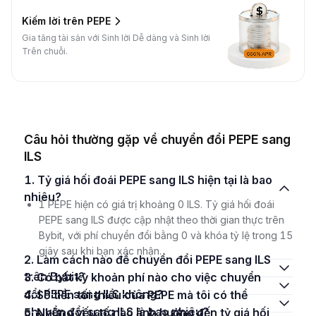
Kiếm lời trên PEPE
Gia tăng tài sản với Sinh lời Dễ dàng và Sinh lời
Trên chuỗi.
Câu hỏi thường gặp về chuyển đổi PEPE sang
ILS
1. Tỷ giá hối đoái PEPE sang ILS hiện tại là bao
nhiêu?
1 PEPE hiện có giá trị khoảng 0 ILS. Tỷ giá hối đoái
PEPE sang ILS được cập nhật theo thời gian thực trên
Bybit, với phí chuyển đổi bằng 0 và khóa tỷ lệ trong 15
giây sau khi bạn xác nhận.
2. Làm cách nào để chuyển đổi PEPE sang ILS
trên Bybit?
3. Có bất kỳ khoản phí nào cho việc chuyển
đổi PEPE sang ILS không?
4. Số tiền tối thiểu của PEPE mà tôi có thể
chuyển đổi sang ILS là bao nhiêu?
5. Những yếu tố nào ảnh hưởng đến tỷ giá hối