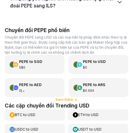
đoái PEPE sang ILS?
Chuyển đổi PEPE phổ biến
Chuyển đổi PEPE sang USD và các loại tiền tệ pháp định khác theo tỷ lệ
theo thời gian thực. Được cung cấp bởi các báo giá Maker tổng hợp của
Bybit, bạn có thể kiểm tra giá trị hiện tại của PEPE và tự tin chuyển đổi,
tận hưởng tỷ lệ chính xác và không có chênh lệch ẩn.
PEPE
to
SGD
PEPE
to
USD
S$0
$0
PEPE
to
AED
PEPE
to
ARS
د.إ0
$0.004
Xem thêm
↓
Các cặp chuyển đổi Trending USD
BTC
to
USD
ETH
to
USD
USDC
to
USD
USDT
to
USD