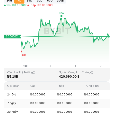
24H
7D
14D
30D
60D
200D
Cao
:
₪
0.000003
Thấp
:
₪
0.000003
Cập Nhật Lần Cuối: 2026-08-07, 15:48 GMT+0
Mức cao nhất mọi thời đại
Thấp nhất mọi thời đại
₪0.000028
₪0.000000
Vốn Hoá Thị Trường
Nguồn Cung Lưu Thông
₪1.19B
420,690.00 B
Giai đoạn
Cao
Thấp
Trung Bình
Th
24 Giờ
₪0.000003
₪0.000003
₪0.000003
+
7 ngày
₪0.000003
₪0.000003
₪0.000003
+
30 ngày
₪0.000003
₪0.000003
₪0.000003
+