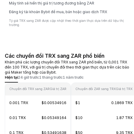
Máy tính sẽ hiển thị giá trị tương đương bằng ZAR
Đăng ký tài khoản Bybit để mua, bán hoặc giao dịch TRX
Tỷ giá TRX sang ZAR được cập nhật theo thời gian thực dựa trên dữ liệu thị
trường.
Các chuyển đổi TRX sang ZAR phổ biến
Khám phá các lượng chuyển đổi TRX sang ZAR phổ biến, từ 0,001 TRX
đến 100 TRX, với giá trị chuyển đổi theo thời gian thực dựa trên các báo
giá Maker tổng hợp của Bybit.
Hiện tại
24 giờ trước
1 tháng trước
1 năm trước
Chuyển đổi TRX sang ZAR
Giá trị ZAR
Chuyển đổi ZAR sang TRX
Giá trị TRX
0.001 TRX
$0.00534916
$1
0.1869 TRX
0.01 TRX
$0.05349164
$10
1.87 TRX
0.1 TRX
$0.53491638
$50
9.35 TRX