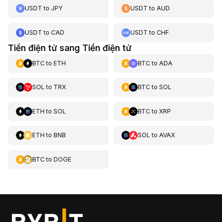
USDT
to
JPY
USDT
to
AUD
USDT
to
CAD
USDT
to
CHF
Tiền điện tử sang Tiền điện tử
BTC
to
ETH
BTC
to
ADA
SOL
to
TRX
BTC
to
SOL
ETH
to
SOL
BTC
to
XRP
ETH
to
BNB
SOL
to
AVAX
BTC
to
DOGE