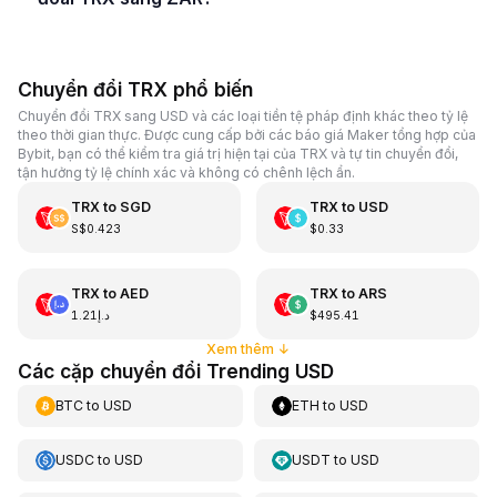
Chuyển đổi TRX phổ biến
Chuyển đổi TRX sang USD và các loại tiền tệ pháp định khác theo tỷ lệ
theo thời gian thực. Được cung cấp bởi các báo giá Maker tổng hợp của
Bybit, bạn có thể kiểm tra giá trị hiện tại của TRX và tự tin chuyển đổi,
tận hưởng tỷ lệ chính xác và không có chênh lệch ẩn.
TRX
to
SGD
TRX
to
USD
S$0.423
$0.33
TRX
to
AED
TRX
to
ARS
د.إ1.21
$495.41
Xem thêm
↓
Các cặp chuyển đổi Trending USD
BTC
to
USD
ETH
to
USD
USDC
to
USD
USDT
to
USD