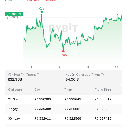
Cập Nhật Lần Cuối: 2026-08-10, 09:16 GMT+0
Mức cao nhất mọi thời đại
Thấp nhất mọi thời đại
R0.431288
R0.001804
Vốn Hoá Thị Trường
Nguồn Cung Lưu Thông
R31.36B
94.90 B
Giai đoạn
Cao
Thấp
Trung Bình
T
24 Giờ
R0.330389
R0.329649
R0.330019
+
7 ngày
R0.330389
R0.326881
R0.328298
+
30 ngày
R0.332011
R0.322568
R0.327416
+