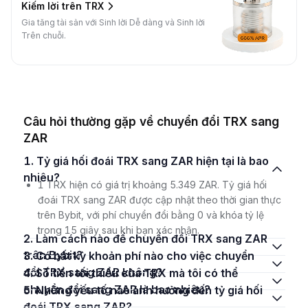
Kiếm lời trên TRX
Gia tăng tài sản với Sinh lời Dễ dàng và Sinh lời
Trên chuỗi.
Câu hỏi thường gặp về chuyển đổi TRX sang
ZAR
1. Tỷ giá hối đoái TRX sang ZAR hiện tại là bao
nhiêu?
1 TRX hiện có giá trị khoảng 5.349 ZAR. Tỷ giá hối
đoái TRX sang ZAR được cập nhật theo thời gian thực
trên Bybit, với phí chuyển đổi bằng 0 và khóa tỷ lệ
trong 15 giây sau khi bạn xác nhận.
2. Làm cách nào để chuyển đổi TRX sang ZAR
trên Bybit?
3. Có bất kỳ khoản phí nào cho việc chuyển
đổi TRX sang ZAR không?
4. Số tiền tối thiểu của TRX mà tôi có thể
chuyển đổi sang ZAR là bao nhiêu?
5. Những yếu tố nào ảnh hưởng đến tỷ giá hối
đoái TRX sang ZAR?