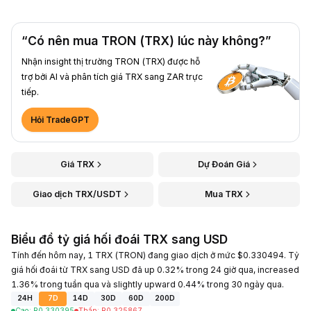
“Có nên mua TRON (TRX) lúc này không?”
Nhận insight thị trường TRON (TRX) được hỗ
trợ bởi AI và phân tích giá TRX sang ZAR trực
tiếp.
Hỏi TradeGPT
Giá TRX
Dự Đoán Giá
Giao dịch TRX/USDT
Mua TRX
Biểu đồ tỷ giá hối đoái TRX sang USD
Tính đến hôm nay, 1 TRX (TRON) đang giao dịch ở mức $0.330494. Tỷ
giá hối đoái từ TRX sang USD đã up 0.32% trong 24 giờ qua, increased
1.36% trong tuần qua và slightly upward 0.44% trong 30 ngày qua.
24H
7D
14D
30D
60D
200D
Cao
:
R
0.330395
Thấp
:
R
0.325867