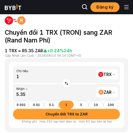
Đăng ký
Trang chủ
TRX to ZAR
Chuyển đổi 1 TRX (TRON) sang ZAR
(Rand Nam Phi)
1 TRX ≈ R5.35 ZAR
▲
+0.24%
24h
Cập Nhật Lần Cuối
：
2026/08/10 09:16
(
GMT+0
)
Chi tiêu
TRX
Nhận ~
ZAR
0.001
0.01
0.1
1
5
10
100
Chuyển Đổi TRX to ZAR
Không phí · Hơn 350 loại tiền điện tử · Hơn 40 loại tiền tệ fiat