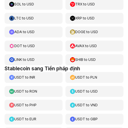
SOL
to
USD
TRX
to
USD
LTC
to
USD
XRP
to
USD
ADA
to
USD
DOGE
to
USD
DOT
to
USD
AVAX
to
USD
LINK
to
USD
SHIB
to
USD
Stablecoin sang Tiền pháp định
USDT
to
INR
USDT
to
PLN
USDT
to
RON
USDT
to
USD
USDT
to
PHP
USDT
to
VND
USDT
to
EUR
USDT
to
GBP