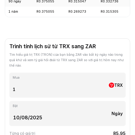
90 ngày
R0.375055
R0.315047
R0.332736
+
1 năm
R0.375055
R0.269273
R0.315305
-
Trình tính lịch sử từ TRX sang ZAR
Tìm hiểu giá trị TRX (TRON) của bạn bằng ZAR vào bất kỳ ngày nào trong
quá khứ và xem tỷ giá hối đoái từ TRX sang ZAR so với giá trị hôm nay như
thế nào.
Mua
TRX
Bật
Ngày
R5.95
Từng có giá trị