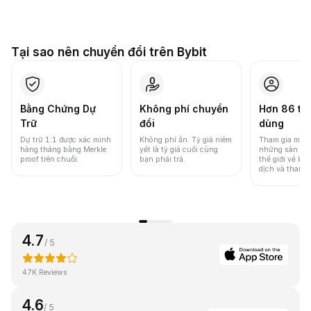
Tại sao nên chuyển đổi trên Bybit
Bằng Chứng Dự
Không phí chuyển
Hơn 86 tri
Trữ
đổi
dùng
Dự trữ 1:1 được xác minh
Không phí ẩn. Tỷ giá niêm
Tham gia một 
hàng tháng bằng Merkle
yết là tỷ giá cuối cùng
những sàn gia
proof trên chuỗi.
bạn phải trả.
thế giới về khố
dịch và thanh
4.7
/ 5
47K Reviews
4.6
/ 5