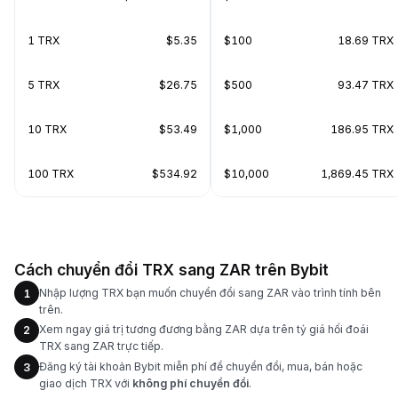
1 TRX
$5.35
$100
18.69 TRX
5 TRX
$26.75
$500
93.47 TRX
10 TRX
$53.49
$1,000
186.95 TRX
100 TRX
$534.92
$10,000
1,869.45 TRX
Cách chuyển đổi TRX sang ZAR trên Bybit
Nhập lượng TRX bạn muốn chuyển đổi sang ZAR vào trình tính bên
1
trên.
Xem ngay giá trị tương đương bằng ZAR dựa trên tỷ giá hối đoái
2
TRX sang ZAR trực tiếp.
Đăng ký tài khoản Bybit miễn phí để chuyển đổi, mua, bán hoặc
3
giao dịch TRX với
không phí chuyển đổi
.