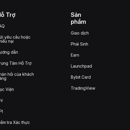
Hỗ Trợ
Sản
phẩm
AQ
Giao dịch
ửi yêu cầu hoặc
hiếu nại
Phái Sinh
ướng dẫn
Earn
rung Tâm Hỗ Trợ
Launchpad
hản hồi của khách
Bybit Card
àng
TradingView
ọc Viện
hí
PI
iểm tra Xác thực