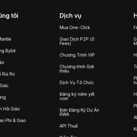
ng tôi
Dịch vụ
Mua One-Click
F
antle
Giao Dịch P2P (0
G
Fees)
k
g Bybit
Chương Trình VIP
H
áo
Chương trình Giới
T
thiệu
 Rủi Ro
P
Dịch Vụ Tổ Chức
h
Giác
Đăng ký niêm yết
H
ụng
coin
P
n Hồi Giáo
Đơn Đăng Ký Dự Án
RWA
A
n Phí & Giao
API Thuế
K