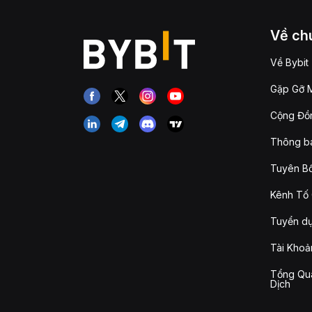
Về chú
Về Bybit
Gặp Gỡ M
Cộng Đồn
Thông b
Tuyên Bố
Kênh Tố 
Tuyển d
Tài Khoả
Tổng Qua
Dịch