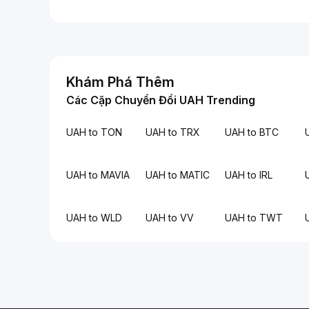
Khám Phá Thêm
Các Cặp Chuyển Đổi UAH Trending
UAH to TON
UAH to TRX
UAH to BTC
UAH to MAVIA
UAH to MATIC
UAH to IRL
UAH to WLD
UAH to VV
UAH to TWT