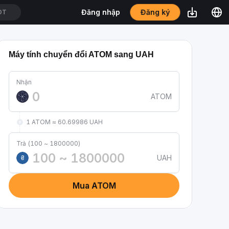
DT
Đăng ký
Đăng nhập
DT
Máy tính chuyển đổi ATOM sang UAH
Nhận
ATOM
1 ATOM ≈ 60.69986 UAH
Trả (100 ~ 1800000)
UAH
₴
Mua ATOM