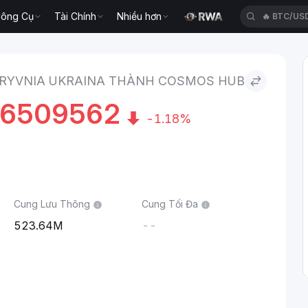
🔥
BTC/US
ông Cụ
Tài Chính
Nhiều hơn
a to Cosmos Hub
🔥
XRP/US
RYVNIA UKRAINA THÀNH COSMOS HUB
46509562
-1.18%
Cung Lưu Thông
Cung Tối Đa
523.64M
--