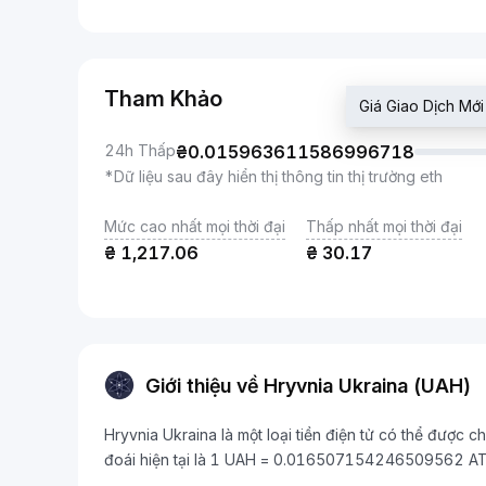
Tham Khảo
Giá Giao Dịch M
24h Thấp
₴
0.015963611586996718
*Dữ liệu sau đây hiển thị thông tin thị trường eth
Mức cao nhất mọi thời đại
Thấp nhất mọi thời đại
₴
1,217.06
₴
30.17
Giới thiệu về Hryvnia Ukraina (UAH)
Hryvnia Ukraina là một loại tiền điện tử có thể được
đoái hiện tại là 1 UAH = 0.016507154246509562 A