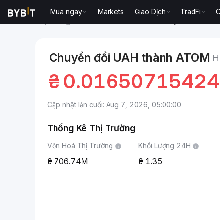
Mua ngay
Markets
Giao Dịch
TradFi
C
Thị trường
Giá Cosmos Hub ATOM
Hryvnia Ukrain
Chuyển đổi UAH thành ATOM
H
₴
0.0165071542
Cập nhật lần cuối: Aug 7, 2026, 05:00:00
Thống Kê Thị Trường
Vốn Hoá Thị Trường
Khối Lượng 24H
706.74M
1.35