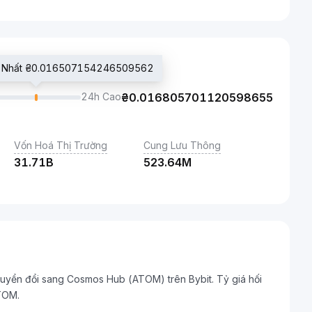
ới Nhất ₴0.016507154246509562
24h Cao
₴
0.016805701120598655
Vốn Hoá Thị Trường
Cung Lưu Thông
31.71B
523.64M
 chuyển đổi sang Cosmos Hub (ATOM) trên Bybit. Tỷ giá hối
TOM.