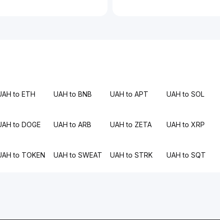
UAH to ETH
UAH to BNB
UAH to APT
UAH to SOL
UAH to DOGE
UAH to ARB
UAH to ZETA
UAH to XRP
UAH to TOKEN
UAH to SWEAT
UAH to STRK
UAH to SQT