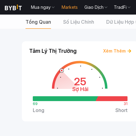
Mua ngay
Markets
Giao Dịch
TradFi
Tổng Quan
Số Liệu Chính
Dữ Liệu Hợp
Tâm Lý Thị Trường
Xêm Thêm
25
Sợ Hãi
69
31
Long
Short