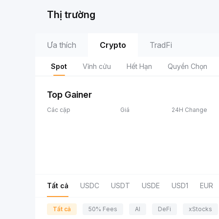
Thị trường
Ưa thích
Crypto
TradFi
Spot
Vĩnh cửu
Hết Hạn
Quyền Chọn
Top Gainer
Các cặp
Giá
24H Change
Tất cả
USDC
USDT
USDE
USD1
EUR
Tất cả
50% Fees
AI
DeFi
xStocks