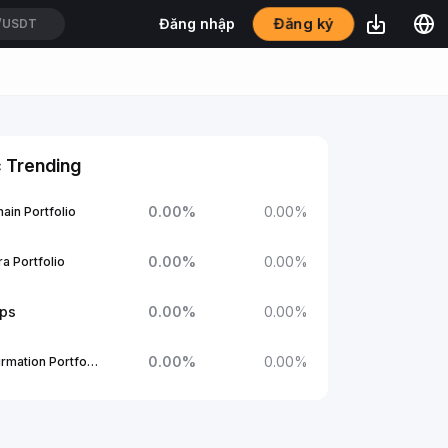
/USDT
Đăng ký
Đăng nhập
T/USDT
 Trending
0.00
%
0.00
%
ain Portfolio
0.00
%
0.00
%
a Portfolio
ups
0.00
%
0.00
%
0.00
%
0.00
%
1Confirmation Portfolio