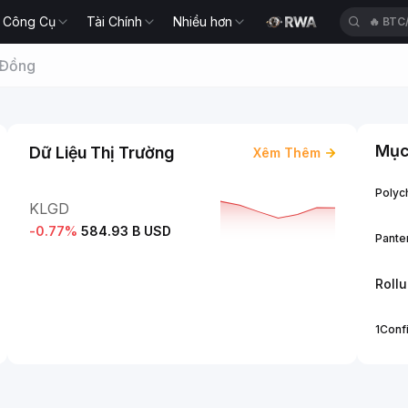
🔥
BTC
Công Cụ
Tài Chính
Nhiều hơn
🔥
XAU
 Đồng
Mục
Dữ Liệu Thị Trường
Xêm Thêm
Polych
KLGD
-0.77
%
584.93 B USD
Panter
Roll