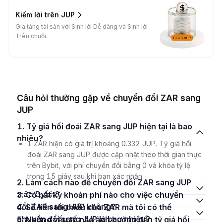
Kiếm lời trên JUP
Gia tăng tài sản với Sinh lời Dễ dàng và Sinh lời
Trên chuỗi.
Câu hỏi thường gặp về chuyển đổi ZAR sang
JUP
1. Tỷ giá hối đoái ZAR sang JUP hiện tại là bao
nhiêu?
1 ZAR hiện có giá trị khoảng 0.332 JUP. Tỷ giá hối
đoái ZAR sang JUP được cập nhật theo thời gian thực
trên Bybit, với phí chuyển đổi bằng 0 và khóa tỷ lệ
trong 15 giây sau khi bạn xác nhận.
2. Làm cách nào để chuyển đổi ZAR sang JUP
trên Bybit?
3. Có bất kỳ khoản phí nào cho việc chuyển
đổi ZAR sang JUP không?
4. Số tiền tối thiểu của ZAR mà tôi có thể
chuyển đổi sang JUP là bao nhiêu?
5. Những yếu tố nào ảnh hưởng đến tỷ giá hối