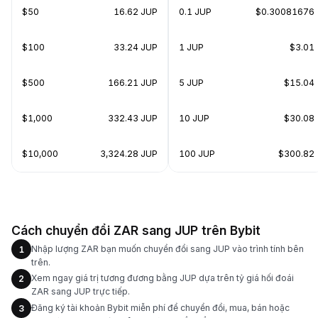
$50
16.62 JUP
0.1 JUP
$0.30081676
$100
33.24 JUP
1 JUP
$3.01
$500
166.21 JUP
5 JUP
$15.04
$1,000
332.43 JUP
10 JUP
$30.08
$10,000
3,324.28 JUP
100 JUP
$300.82
Cách chuyển đổi ZAR sang JUP trên Bybit
Nhập lượng ZAR bạn muốn chuyển đổi sang JUP vào trình tính bên
1
trên.
Xem ngay giá trị tương đương bằng JUP dựa trên tỷ giá hối đoái
2
ZAR sang JUP trực tiếp.
Đăng ký tài khoản Bybit miễn phí để chuyển đổi, mua, bán hoặc
3