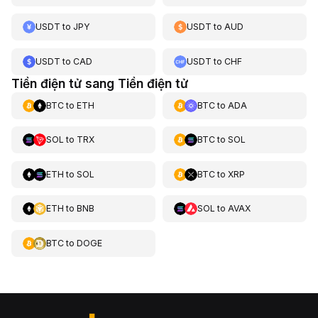
USDT
to
JPY
USDT
to
AUD
USDT
to
CAD
USDT
to
CHF
Tiền điện tử sang Tiền điện tử
BTC
to
ETH
BTC
to
ADA
SOL
to
TRX
BTC
to
SOL
ETH
to
SOL
BTC
to
XRP
ETH
to
BNB
SOL
to
AVAX
BTC
to
DOGE