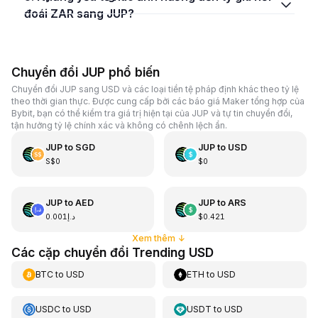
đoái ZAR sang JUP?
Chuyển đổi JUP phổ biến
Chuyển đổi JUP sang USD và các loại tiền tệ pháp định khác theo tỷ lệ
theo thời gian thực. Được cung cấp bởi các báo giá Maker tổng hợp của
Bybit, bạn có thể kiểm tra giá trị hiện tại của JUP và tự tin chuyển đổi,
tận hưởng tỷ lệ chính xác và không có chênh lệch ẩn.
JUP
to
SGD
JUP
to
USD
S$0
$0
JUP
to
AED
JUP
to
ARS
د.إ0.001
$0.421
Xem thêm
↓
Các cặp chuyển đổi Trending USD
BTC
to
USD
ETH
to
USD
USDC
to
USD
USDT
to
USD