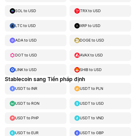
SOL
to
USD
TRX
to
USD
LTC
to
USD
XRP
to
USD
ADA
to
USD
DOGE
to
USD
DOT
to
USD
AVAX
to
USD
LINK
to
USD
SHIB
to
USD
Stablecoin sang Tiền pháp định
USDT
to
INR
USDT
to
PLN
USDT
to
RON
USDT
to
USD
USDT
to
PHP
USDT
to
VND
USDT
to
EUR
USDT
to
GBP