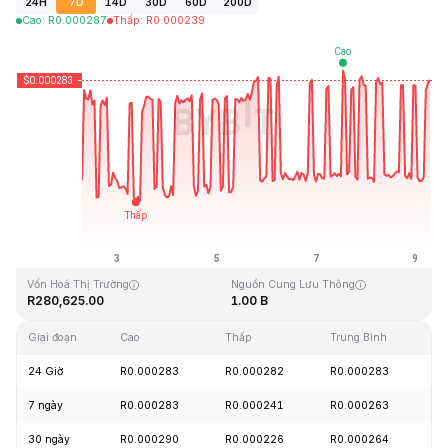
24H
7D
14D
30D
60D
200D
Cao
:
R
0.000287
Thấp
:
R
0.000239
Cập Nhật Lần Cuối: 2026-08-09, 06:46 GMT+0
Mức cao nhất mọi thời đại
Thấp nhất mọi thời đại
R0.128999
R0.000004
Vốn Hoá Thị Trường
Nguồn Cung Lưu Thông
R280,625.00
1.00 B
Giai đoạn
Cao
Thấp
Trung Bình
Th
24 Giờ
R0.000283
R0.000282
R0.000283
-
7 ngày
R0.000283
R0.000241
R0.000263
+
30 ngày
R0.000290
R0.000226
R0.000264
+