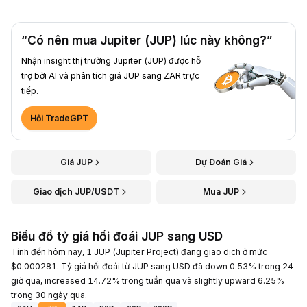
“Có nên mua Jupiter (JUP) lúc này không?”
Nhận insight thị trường Jupiter (JUP) được hỗ
trợ bởi AI và phân tích giá JUP sang ZAR trực
tiếp.
Hỏi TradeGPT
Giá JUP
Dự Đoán Giá
Giao dịch JUP/USDT
Mua JUP
Biểu đồ tỷ giá hối đoái JUP sang USD
Tính đến hôm nay, 1 JUP (Jupiter Project) đang giao dịch ở mức
$0.000281. Tỷ giá hối đoái từ JUP sang USD đã down 0.53% trong 24
giờ qua, increased 14.72% trong tuần qua và slightly upward 6.25%
trong 30 ngày qua.