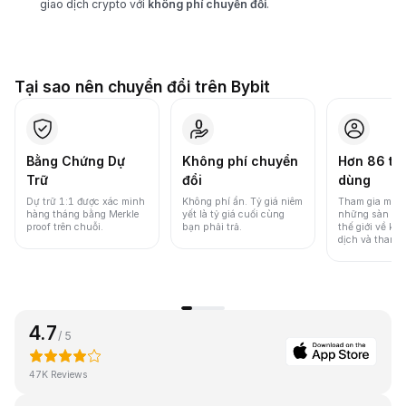
giao dịch crypto với
không phí chuyển đổi
.
Tại sao nên chuyển đổi trên Bybit
Bằng Chứng Dự
Không phí chuyển
Hơn 86 tri
Trữ
đổi
dùng
Dự trữ 1:1 được xác minh
Không phí ẩn. Tỷ giá niêm
Tham gia một 
hàng tháng bằng Merkle
yết là tỷ giá cuối cùng
những sàn gia
proof trên chuỗi.
bạn phải trả.
thế giới về khố
dịch và thanh
4.7
/ 5
47K Reviews