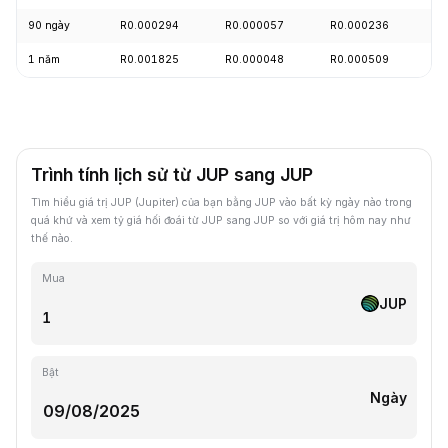
90 ngày
R0.000294
R0.000057
R0.000236
+
1 năm
R0.001825
R0.000048
R0.000509
-
Trình tính lịch sử từ JUP sang JUP
Tìm hiểu giá trị JUP (Jupiter) của bạn bằng JUP vào bất kỳ ngày nào trong
quá khứ và xem tỷ giá hối đoái từ JUP sang JUP so với giá trị hôm nay như
thế nào.
Mua
JUP
Bật
Ngày