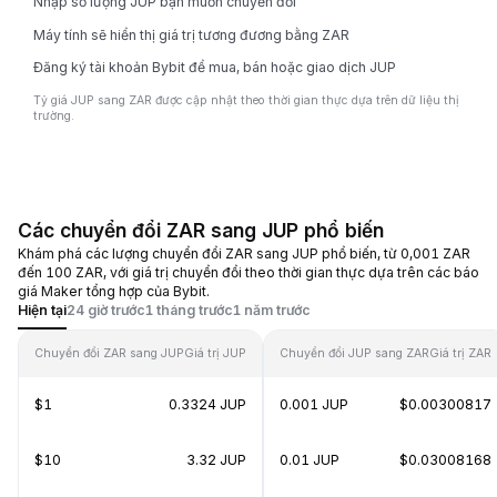
Nhập số lượng JUP bạn muốn chuyển đổi
Máy tính sẽ hiển thị giá trị tương đương bằng ZAR
Đăng ký tài khoản Bybit để mua, bán hoặc giao dịch JUP
Tỷ giá JUP sang ZAR được cập nhật theo thời gian thực dựa trên dữ liệu thị
trường.
Các chuyển đổi ZAR sang JUP phổ biến
Khám phá các lượng chuyển đổi ZAR sang JUP phổ biến, từ 0,001 ZAR
đến 100 ZAR, với giá trị chuyển đổi theo thời gian thực dựa trên các báo
giá Maker tổng hợp của Bybit.
Hiện tại
24 giờ trước
1 tháng trước
1 năm trước
Chuyển đổi ZAR sang JUP
Giá trị JUP
Chuyển đổi JUP sang ZAR
Giá trị ZAR
$1
0.3324 JUP
0.001 JUP
$0.00300817
$10
3.32 JUP
0.01 JUP
$0.03008168