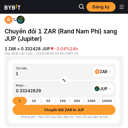
Đăng ký
Trang chủ
ZAR to JUP
Chuyển đổi 1 ZAR (Rand Nam Phi) sang
JUP (Jupiter)
1 ZAR ≈ 0.332428 JUP
▼
-2.04%
24h
Cập Nhật Lần Cuối
：
2026/08/09 06:46
(
GMT+0
)
Chi tiêu
ZAR
Nhận ~
JUP
1
10
50
100
500
1000
10000
Chuyển Đổi ZAR to JUP
Không phí · Hơn 350 loại tiền điện tử · Hơn 40 loại tiền tệ fiat