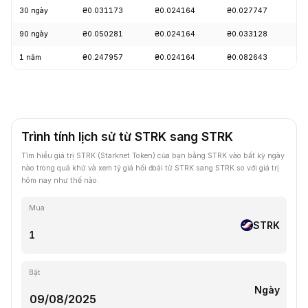
30 ngày
₴0.031173
₴0.024164
₴0.027747
-
90 ngày
₴0.050281
₴0.024164
₴0.033128
-
1 năm
₴0.247957
₴0.024164
₴0.082643
-
Trình tính lịch sử từ STRK sang STRK
Tìm hiểu giá trị STRK (Starknet Token) của bạn bằng STRK vào bất kỳ ngày
nào trong quá khứ và xem tỷ giá hối đoái từ STRK sang STRK so với giá trị
hôm nay như thế nào.
Mua
STRK
Bật
Ngày