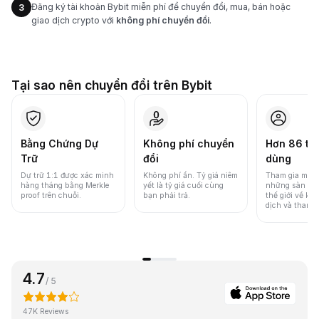
Đăng ký tài khoản Bybit miễn phí để chuyển đổi, mua, bán hoặc
3
giao dịch crypto với
không phí chuyển đổi
.
Tại sao nên chuyển đổi trên Bybit
Bằng Chứng Dự
Không phí chuyển
Hơn 86 tri
Trữ
đổi
dùng
Dự trữ 1:1 được xác minh
Không phí ẩn. Tỷ giá niêm
Tham gia một 
hàng tháng bằng Merkle
yết là tỷ giá cuối cùng
những sàn gia
proof trên chuỗi.
bạn phải trả.
thế giới về khố
dịch và thanh
4.7
/ 5
47K Reviews