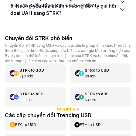
chuyển đổi sang STRK là bao nhiêu?
5. Những yếu tố nào ảnh hưởng đến tỷ giá hối
đoái UAH sang STRK?
Chuyển đổi STRK phổ biến
Chuyển đổi STRK sang USD và các loại tiền tệ pháp định khác theo tỷ lệ
theo thời gian thực. Được cung cấp bởi các báo giá Maker tổng hợp của
Bybit, bạn có thể kiểm tra giá trị hiện tại của STRK và tự tin chuyển đổi,
tận hưởng tỷ lệ chính xác và không có chênh lệch ẩn.
STRK
to
SGD
STRK
to
USD
S$0.032
$0.025
STRK
to
AED
STRK
to
ARS
د.إ0.091
$37.26
Xem thêm
↓
Các cặp chuyển đổi Trending USD
BTC
to
USD
ETH
to
USD