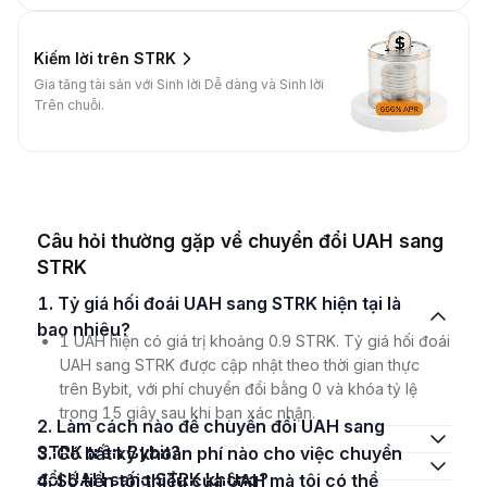
Kiếm lời trên STRK
Gia tăng tài sản với Sinh lời Dễ dàng và Sinh lời
Trên chuỗi.
Câu hỏi thường gặp về chuyển đổi UAH sang
STRK
1. Tỷ giá hối đoái UAH sang STRK hiện tại là
bao nhiêu?
1 UAH hiện có giá trị khoảng 0.9 STRK. Tỷ giá hối đoái
UAH sang STRK được cập nhật theo thời gian thực
trên Bybit, với phí chuyển đổi bằng 0 và khóa tỷ lệ
trong 15 giây sau khi bạn xác nhận.
2. Làm cách nào để chuyển đổi UAH sang
STRK trên Bybit?
3. Có bất kỳ khoản phí nào cho việc chuyển
đổi UAH sang STRK không?
4. Số tiền tối thiểu của UAH mà tôi có thể