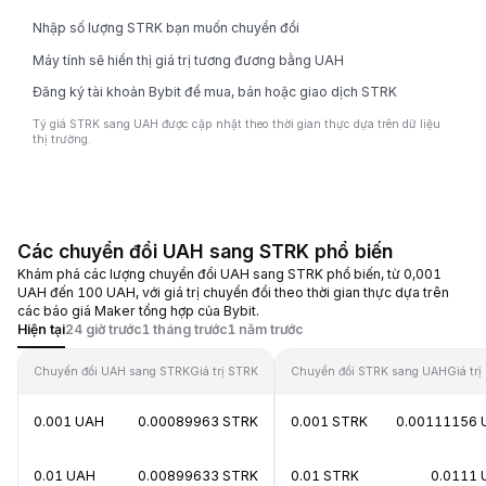
Nhập số lượng STRK bạn muốn chuyển đổi
Máy tính sẽ hiển thị giá trị tương đương bằng UAH
Đăng ký tài khoản Bybit để mua, bán hoặc giao dịch STRK
Tỷ giá STRK sang UAH được cập nhật theo thời gian thực dựa trên dữ liệu
thị trường.
Các chuyển đổi UAH sang STRK phổ biến
Khám phá các lượng chuyển đổi UAH sang STRK phổ biến, từ 0,001
UAH đến 100 UAH, với giá trị chuyển đổi theo thời gian thực dựa trên
các báo giá Maker tổng hợp của Bybit.
Hiện tại
24 giờ trước
1 tháng trước
1 năm trước
Chuyển đổi UAH sang STRK
Giá trị STRK
Chuyển đổi STRK sang UAH
Giá tr
0.001 UAH
0.00089963 STRK
0.001 STRK
0.00111156 
0.01 UAH
0.00899633 STRK
0.01 STRK
0.0111