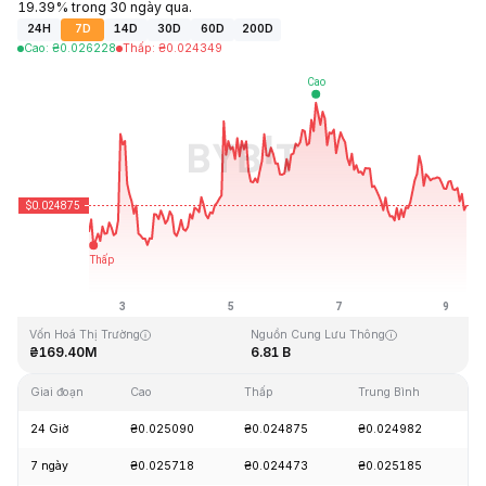
19.39% trong 30 ngày qua.
24H
7D
14D
30D
60D
200D
Cao
:
₴
0.026228
Thấp
:
₴
0.024349
Cập Nhật Lần Cuối: 2026-08-09, 08:58 GMT+0
Mức cao nhất mọi thời đại
Thấp nhất mọi thời đại
₴4.41
₴0.023949
Vốn Hoá Thị Trường
Nguồn Cung Lưu Thông
₴169.40M
6.81 B
Giai đoạn
Cao
Thấp
Trung Bình
Th
24 Giờ
₴0.025090
₴0.024875
₴0.024982
-
7 ngày
₴0.025718
₴0.024473
₴0.025185
+