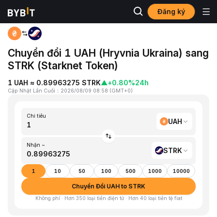
Đăng ký
Trang chủ
UAH to STRK
Chuyển đổi 1 UAH (Hryvnia Ukraina) sang
STRK (Starknet Token)
1 UAH ≈ 0.89963275 STRK
▲
+0.80%
24h
Cập Nhật Lần Cuối
：
2026/08/09 08:58
(
GMT+0
)
Chi tiêu
UAH
Nhận ~
STRK
1
10
50
100
500
1000
10000
Chuyển Đổi UAH to STRK
Không phí · Hơn 350 loại tiền điện tử · Hơn 40 loại tiền tệ fiat