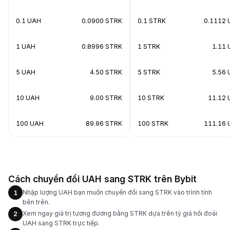
0.1 UAH
0.0900 STRK
0.1 STRK
0.1112
1 UAH
0.8996 STRK
1 STRK
1.11
5 UAH
4.50 STRK
5 STRK
5.56
10 UAH
9.00 STRK
10 STRK
11.12
100 UAH
89.96 STRK
100 STRK
111.16
Cách chuyển đổi UAH sang STRK trên Bybit
Nhập lượng UAH bạn muốn chuyển đổi sang STRK vào trình tính
1
bên trên.
Xem ngay giá trị tương đương bằng STRK dựa trên tỷ giá hối đoái
2
UAH sang STRK trực tiếp.