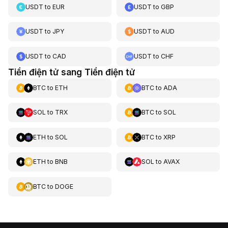
USDT
to
EUR
USDT
to
GBP
USDT
to
JPY
USDT
to
AUD
USDT
to
CAD
USDT
to
CHF
Tiền điện tử sang Tiền điện tử
BTC
to
ETH
BTC
to
ADA
SOL
to
TRX
BTC
to
SOL
ETH
to
SOL
BTC
to
XRP
ETH
to
BNB
SOL
to
AVAX
BTC
to
DOGE