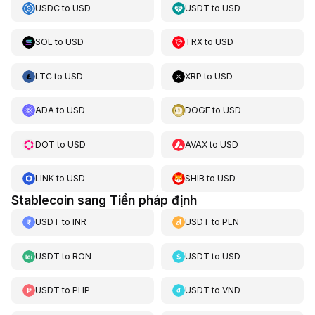
USDC
to
USD
USDT
to
USD
SOL
to
USD
TRX
to
USD
LTC
to
USD
XRP
to
USD
ADA
to
USD
DOGE
to
USD
DOT
to
USD
AVAX
to
USD
LINK
to
USD
SHIB
to
USD
Stablecoin sang Tiền pháp định
USDT
to
INR
USDT
to
PLN
USDT
to
RON
USDT
to
USD
USDT
to
PHP
USDT
to
VND