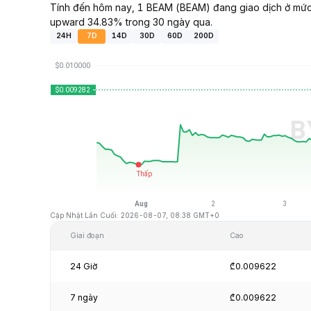
Tính đến hôm nay, 1 BEAM (BEAM) đang giao dịch ở mức 
upward 34.83% trong 30 ngày qua.
24H
7D
14D
30D
60D
200D
Cập Nhật Lần Cuối: 2026-08-07, 08:38 GMT+0
Giai đoạn
Cao
24 Giờ
₾0.009622
7 ngày
₾0.009622