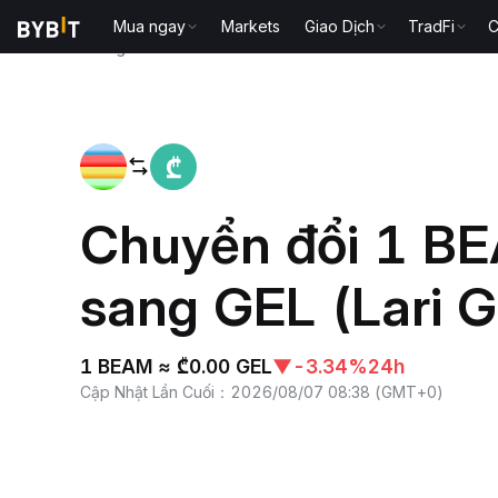
Mua ngay
Markets
Giao Dịch
TradFi
C
Trang chủ
BEAM to GEL
Chuyển đổi 1 B
sang GEL (Lari G
1 BEAM ≈ ₾0.00 GEL
▼
-3.34%
24h
Cập Nhật Lần Cuối
：
2026/08/07 08:38
(
GMT+0
)