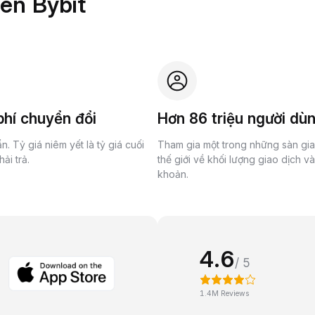
rên Bybit
hí chuyển đổi
Hơn 86 triệu người dù
n. Tỷ giá niêm yết là tỷ giá cuối
Tham gia một trong những sàn gi
ải trả.
thế giới về khối lượng giao dịch v
khoản.
4.6
/ 5
1.4M Reviews