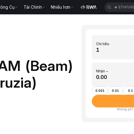
ông Cụ
Tài Chính
Nhiều hơn
🔥
ACEUSD
Chi tiêu
EAM (Beam)
Nhận ~
ruzia)
0.001
0.01
0.1
Không phí ·