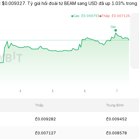
$0.009327. Tỷ giá hối đoái từ BEAM sang USD đã up 1.03% trong 24
Cao
:
₾
0.009755
Thấp
:
₾
0.007125
Thấp
Trung Bình
₾0.009282
₾0.009452
₾0.007127
₾0.008578