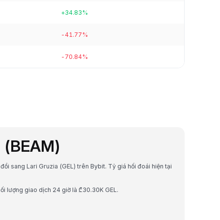
+34.83%
-41.77%
-70.84%
M (BEAM)
ổi sang Lari Gruzia (GEL) trên Bybit. Tỷ giá hối đoái hiện tại
ối lượng giao dịch 24 giờ là ₾30.30K GEL.