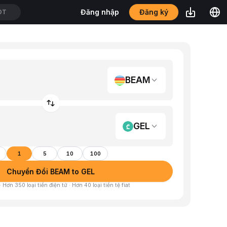
Đăng ký
Đăng nhập
T
BEAM
GEL
1
5
10
100
Chuyển Đổi BEAM to GEL
 Hơn 350 loại tiền điện tử · Hơn 40 loại tiền tệ fiat