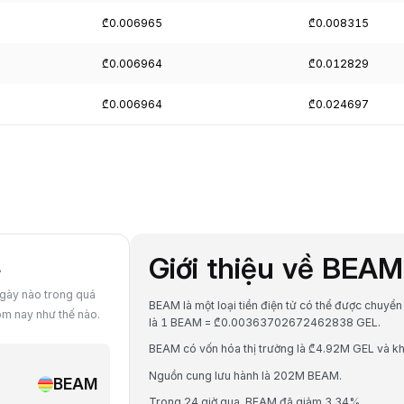
₾0.006965
₾0.008315
₾0.006964
₾0.012829
₾0.006964
₾0.024697
Giới thiệu về BEA
L
ngày nào trong quá
BEAM là một loại tiền điện tử có thể được chuyển đ
ôm nay như thế nào.
là 1 BEAM = ₾0.00363702672462838 GEL.
BEAM có vốn hóa thị trường là ₾4.92M GEL và kh
Nguồn cung lưu hành là 202M BEAM.
BEAM
Trong 24 giờ qua, BEAM đã giảm 3.34%.