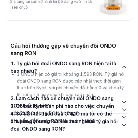
Gia tăng tài sản với Sinh lời Dễ dàng và Sinh lời
Trên chuỗi.
Câu hỏi thường gặp về chuyển đổi ONDO
sang RON
1. Tỷ giá hối đoái ONDO sang RON hiện tại là
bao nhiêu?
1 ONDO hiện có giá trị khoảng 1.593 RON. Tỷ giá hối
đoái ONDO sang RON được cập nhật theo thời gian
thực trên Bybit, với phí chuyển đổi bằng 0 và khóa tỷ
lệ trong 15 giây sau khi bạn xác nhận.
2. Làm cách nào để chuyển đổi ONDO sang
RON trên Bybit?
3. Có bất kỳ khoản phí nào cho việc chuyển
đổi ONDO sang RON không?
4. Số tiền tối thiểu của ONDO mà tôi có thể
chuyển đổi sang RON là bao nhiêu?
5. Những yếu tố nào ảnh hưởng đến tỷ giá hối
đoái ONDO sang RON?