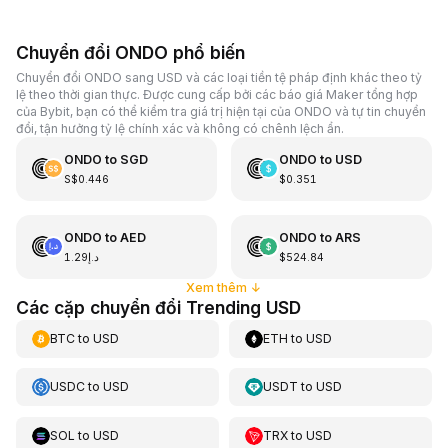
Chuyển đổi ONDO phổ biến
Chuyển đổi ONDO sang USD và các loại tiền tệ pháp định khác theo tỷ
lệ theo thời gian thực. Được cung cấp bởi các báo giá Maker tổng hợp
của Bybit, bạn có thể kiểm tra giá trị hiện tại của ONDO và tự tin chuyển
đổi, tận hưởng tỷ lệ chính xác và không có chênh lệch ẩn.
ONDO
to
SGD
ONDO
to
USD
S$0.446
$0.351
ONDO
to
AED
ONDO
to
ARS
د.إ1.29
$524.84
Xem thêm
↓
Các cặp chuyển đổi Trending USD
BTC
to
USD
ETH
to
USD
USDC
to
USD
USDT
to
USD
SOL
to
USD
TRX
to
USD