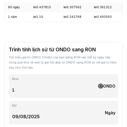
90 ngày
lei0.437815
lei0.307562
lei0.361312
+
1 năm
lei1.10
lei0.242768
lei0.493563
-
Trình tính lịch sử từ ONDO sang RON
Tìm hiểu giá trị ONDO (Ondo) của bạn bằng RON vào bất kỳ ngày nào
trong quá khứ và xem tỷ giá hối đoái từ ONDO sang RON so với giá trị hôm
nay như thế nào.
Mua
ONDO
Bật
Ngày