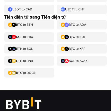
USDT
to
CAD
USDT
to
CHF
Tiền điện tử sang Tiền điện tử
BTC
to
ETH
BTC
to
ADA
SOL
to
TRX
BTC
to
SOL
ETH
to
SOL
BTC
to
XRP
ETH
to
BNB
SOL
to
AVAX
BTC
to
DOGE