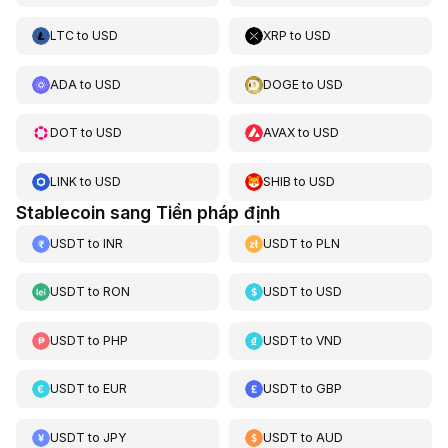
LTC
to
USD
XRP
to
USD
ADA
to
USD
DOGE
to
USD
DOT
to
USD
AVAX
to
USD
LINK
to
USD
SHIB
to
USD
Stablecoin sang Tiền pháp định
USDT
to
INR
USDT
to
PLN
USDT
to
RON
USDT
to
USD
USDT
to
PHP
USDT
to
VND
USDT
to
EUR
USDT
to
GBP
USDT
to
JPY
USDT
to
AUD