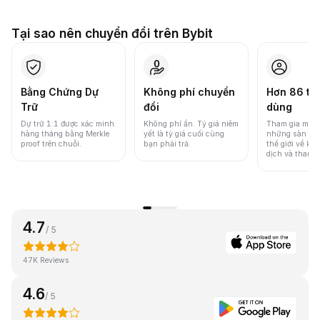
Tại sao nên chuyển đổi trên Bybit
Bằng Chứng Dự
Không phí chuyển
Hơn 86 tri
Trữ
đổi
dùng
Dự trữ 1:1 được xác minh
Không phí ẩn. Tỷ giá niêm
Tham gia một 
hàng tháng bằng Merkle
yết là tỷ giá cuối cùng
những sàn gia
proof trên chuỗi.
bạn phải trả.
thế giới về khố
dịch và thanh
4.7
/ 5
47K Reviews
4.6
/ 5