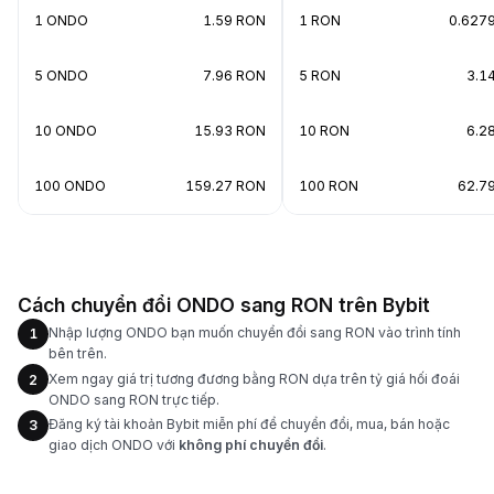
1 ONDO
1.59 RON
1 RON
0.627
5 ONDO
7.96 RON
5 RON
3.1
10 ONDO
15.93 RON
10 RON
6.2
100 ONDO
159.27 RON
100 RON
62.7
Cách chuyển đổi ONDO sang RON trên Bybit
Nhập lượng ONDO bạn muốn chuyển đổi sang RON vào trình tính
1
bên trên.
Xem ngay giá trị tương đương bằng RON dựa trên tỷ giá hối đoái
2
ONDO sang RON trực tiếp.
Đăng ký tài khoản Bybit miễn phí để chuyển đổi, mua, bán hoặc
3
giao dịch ONDO với
không phí chuyển đổi
.