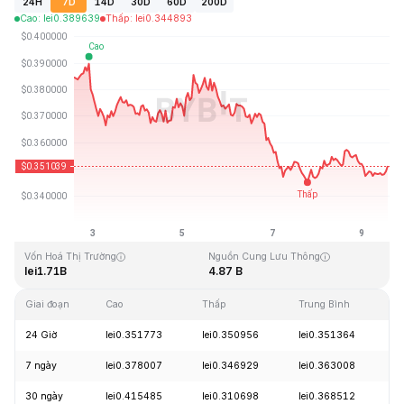
24H
7D
14D
30D
60D
200D
Cao
:
lei
0.389639
Thấp
:
lei
0.344893
Cập Nhật Lần Cuối: 2026-08-09, 13:40 GMT+0
Mức cao nhất mọi thời đại
Thấp nhất mọi thời đại
lei2.14
lei0.082171
Vốn Hoá Thị Trường
Nguồn Cung Lưu Thông
lei1.71B
4.87 B
Giai đoạn
Cao
Thấp
Trung Bình
T
24 Giờ
lei0.351773
lei0.350956
lei0.351364
-
7 ngày
lei0.378007
lei0.346929
lei0.363008
-
30 ngày
lei0.415485
lei0.310698
lei0.368512
+