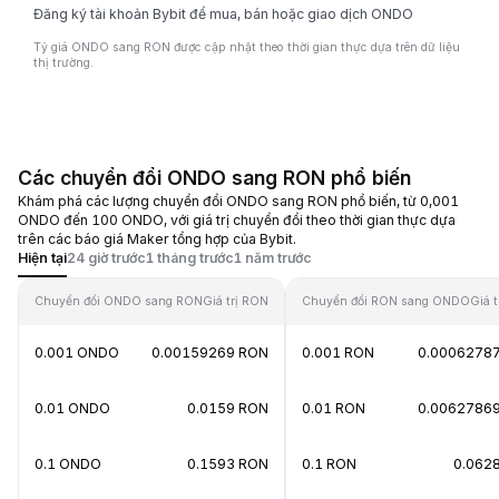
Đăng ký tài khoản Bybit để mua, bán hoặc giao dịch ONDO
Tỷ giá ONDO sang RON được cập nhật theo thời gian thực dựa trên dữ liệu
thị trường.
Các chuyển đổi ONDO sang RON phổ biến
Khám phá các lượng chuyển đổi ONDO sang RON phổ biến, từ 0,001
ONDO đến 100 ONDO, với giá trị chuyển đổi theo thời gian thực dựa
trên các báo giá Maker tổng hợp của Bybit.
Hiện tại
24 giờ trước
1 tháng trước
1 năm trước
Chuyển đổi ONDO sang RON
Giá trị RON
Chuyển đổi RON sang ONDO
Giá 
0.001 ONDO
0.00159269 RON
0.001 RON
0.0006278
0.01 ONDO
0.0159 RON
0.01 RON
0.0062786
0.1 ONDO
0.1593 RON
0.1 RON
0.062