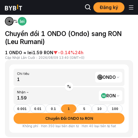
Đăng ký
Trang chủ
ONDO to RON
Chuyển đổi 1 ONDO (Ondo) sang RON
(Leu Rumani)
1 ONDO ≈ lei1.59 RON
▼
-0.14%
24h
Cập Nhật Lần Cuối
：
2026/08/09 13:40
(
GMT+0
)
Chi tiêu
ONDO
Nhận ~
RON
0.001
0.01
0.1
1
5
10
100
Chuyển Đổi ONDO to RON
Không phí · Hơn 350 loại tiền điện tử · Hơn 40 loại tiền tệ fiat