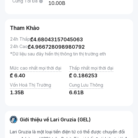
Cung Tối Đa
10.00B
Tham Khảo
24h Thấp
₾
4.68043157045063
24h Cao
₾
4.966728098980792
*Dữ liệu sau đây hiển thị thông tin thị trường eth
Mức cao nhất mọi thời đại
Thấp nhất mọi thời đại
₾
6.40
₾
0.186253
Vốn Hoá Thị Trường
Cung Lưu Thông
1.35B
6.61B
Giới thiệu về Lari Gruzia (GEL)
Lari Gruzia là một loại tiền điện tử có thể được chuyển đổi