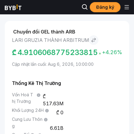
Đăng ký
Thị trường
Giá Arbitrum ARB
Lari Gruzia to Arbitrum
Chuyển đổi GEL thành ARB
LARI GRUZIA THÀNH ARBITRUM
₾
4.9106068775233815
+4.26%
Cập nhật lần cuối: Aug 6, 2026, 10:00:00
Thống Kê Thị Trường
Vốn Hoá T
hị Trường
517.63M
Khối Lượng 24H
0
Cung Lưu Thôn
g
6.61B