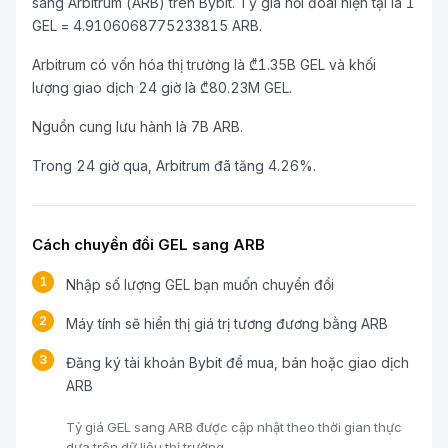
sang Arbitrum (ARB) trên Bybit. Tỷ giá hối đoái hiện tại là 1
GEL = 4.9106068775233815 ARB.
Arbitrum có vốn hóa thị trường là ₾1.35B GEL và khối
lượng giao dịch 24 giờ là ₾80.23M GEL.
Nguồn cung lưu hành là 7B ARB.
Trong 24 giờ qua, Arbitrum đã tăng 4.26%.
Cách chuyển đổi GEL sang ARB
1
Nhập số lượng GEL bạn muốn chuyển đổi
2
Máy tính sẽ hiển thị giá trị tương đương bằng ARB
3
Đăng ký tài khoản Bybit để mua, bán hoặc giao dịch
ARB
Tỷ giá GEL sang ARB được cập nhật theo thời gian thực
dựa trên dữ liệu thị trường.