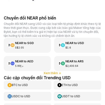
Chuyển đổi NEAR phổ biến
Chuyển đổi NEAR sang USD và các loại tiền tệ pháp định khác theo tỷ lệ
theo thời gian thực. Được cung cấp bởi các báo giá Maker tổng hợp của
Bybit, bạn có thể kiểm tra giá trị hiện tại của NEAR và tự tin chuyển đổi,
tận hưởng tỷ lệ chính xác và không có chênh lệch ẩn.
NEAR
to
SGD
NEAR
to
USD
S$2.05
$1.6
NEAR
to
AED
NEAR
to
ARS
د.إ5.89
$2,400.64
Xem thêm
↓
Các cặp chuyển đổi Trending USD
BTC
to
USD
ETH
to
USD
USDC
to
USD
USDT
to
USD