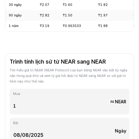
30 ngày
₸2.07
₸1.60
₸1.82
-1
90 ngày
₸2.82
₸1.50
₸1.97
-2
1 năm
₸3.19
₸0.963533
₸1.88
-3
Trình tính lịch sử từ NEAR sang NEAR
Tìm hiểu giá trị NEAR (NEAR Protocol) của bạn bằng NEAR vào bất kỳ ngày
nào trong quá khứ và xem tỷ giá hối đoái từ NEAR sang NEAR so với giá trị
hôm nay như thế nào.
Mua
NEAR
Bật
Ngày