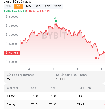
trong 30 ngày qua.
24H
7D
14D
30D
60D
200D
Cao
:
₸
1.763769
Thấp
:
₸
1.587766
Cập Nhật Lần Cuối: 2026-08-08, 05:38 GMT+0
Mức cao nhất mọi thời đại
Thấp nhất mọi thời đại
₸20.44
₸0.526762
Vốn Hoá Thị Trường
Nguồn Cung Lưu Thông
₸2.09B
1.30 B
Giai đoạn
Cao
Thấp
Trung Bình
Tha
24 Giờ
₸1.60
₸1.60
₸1.60
-1.
7 ngày
₸1.74
₸1.60
₸1.69
-4.