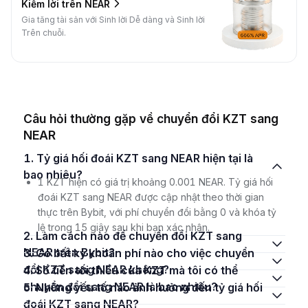
Kiếm lời trên NEAR
Gia tăng tài sản với Sinh lời Dễ dàng và Sinh lời
Trên chuỗi.
Câu hỏi thường gặp về chuyển đổi KZT sang
NEAR
1. Tỷ giá hối đoái KZT sang NEAR hiện tại là
bao nhiêu?
1 KZT hiện có giá trị khoảng 0.001 NEAR. Tỷ giá hối
đoái KZT sang NEAR được cập nhật theo thời gian
thực trên Bybit, với phí chuyển đổi bằng 0 và khóa tỷ
lệ trong 15 giây sau khi bạn xác nhận.
2. Làm cách nào để chuyển đổi KZT sang
NEAR trên Bybit?
3. Có bất kỳ khoản phí nào cho việc chuyển
đổi KZT sang NEAR không?
4. Số tiền tối thiểu của KZT mà tôi có thể
chuyển đổi sang NEAR là bao nhiêu?
5. Những yếu tố nào ảnh hưởng đến tỷ giá hối
đoái KZT sang NEAR?