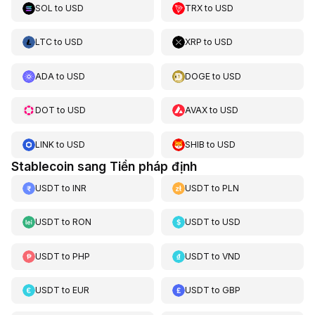
SOL
to
USD
TRX
to
USD
LTC
to
USD
XRP
to
USD
ADA
to
USD
DOGE
to
USD
DOT
to
USD
AVAX
to
USD
LINK
to
USD
SHIB
to
USD
Stablecoin sang Tiền pháp định
USDT
to
INR
USDT
to
PLN
USDT
to
RON
USDT
to
USD
USDT
to
PHP
USDT
to
VND
USDT
to
EUR
USDT
to
GBP