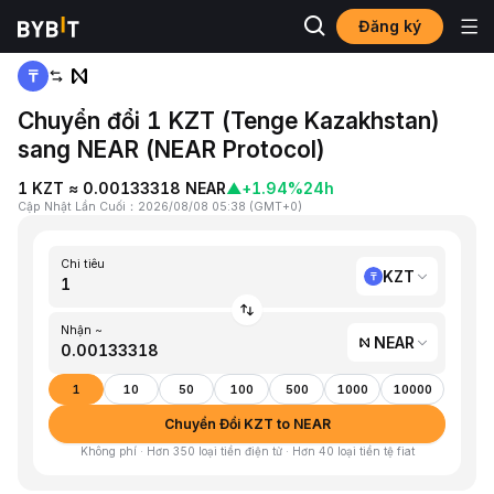
Đăng ký
Trang chủ
KZT to NEAR
Chuyển đổi 1 KZT (Tenge Kazakhstan)
sang NEAR (NEAR Protocol)
1 KZT ≈ 0.00133318 NEAR
▲
+1.94%
24h
Cập Nhật Lần Cuối
：
2026/08/08 05:38
(
GMT+0
)
Chi tiêu
KZT
Nhận ~
NEAR
1
10
50
100
500
1000
10000
Chuyển Đổi KZT to NEAR
Không phí · Hơn 350 loại tiền điện tử · Hơn 40 loại tiền tệ fiat