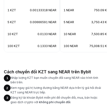
1 KZT
0.00133318 NEAR
1 NEAR
750.09 
5 KZT
0.00666591 NEAR
5 NEAR
3,750.43 
10 KZT
0.0133 NEAR
10 NEAR
7,500.85 
100 KZT
0.1333 NEAR
100 NEAR
75,008.51 
Cách chuyển đổi KZT sang NEAR trên Bybit
Nhập lượng KZT bạn muốn chuyển đổi sang NEAR vào trình tính
1
bên trên.
Xem ngay giá trị tương đương bằng NEAR dựa trên tỷ giá hối đoái
2
KZT sang NEAR trực tiếp.
Đăng ký tài khoản Bybit miễn phí để chuyển đổi, mua, bán hoặc
3
giao dịch crypto với
không phí chuyển đổi
.