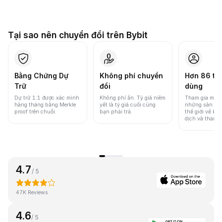
Tại sao nên chuyển đổi trên Bybit
Bằng Chứng Dự
Không phí chuyển
Hơn 86 tri
Trữ
đổi
dùng
Dự trữ 1:1 được xác minh
Không phí ẩn. Tỷ giá niêm
Tham gia một 
hàng tháng bằng Merkle
yết là tỷ giá cuối cùng
những sàn gia
proof trên chuỗi.
bạn phải trả.
thế giới về khố
dịch và thanh
4.7
/ 5
47K Reviews
4.6
/ 5