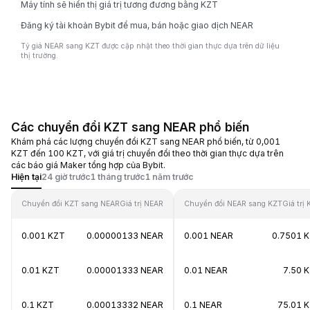
Máy tính sẽ hiển thị giá trị tương đương bằng KZT
Đăng ký tài khoản Bybit để mua, bán hoặc giao dịch NEAR
Tỷ giá NEAR sang KZT được cập nhật theo thời gian thực dựa trên dữ liệu
thị trường.
Các chuyển đổi KZT sang NEAR phổ biến
Khám phá các lượng chuyển đổi KZT sang NEAR phổ biến, từ 0,001
KZT đến 100 KZT, với giá trị chuyển đổi theo thời gian thực dựa trên
các báo giá Maker tổng hợp của Bybit.
Hiện tại
24 giờ trước
1 tháng trước
1 năm trước
Chuyển đổi KZT sang NEAR
Giá trị NEAR
Chuyển đổi NEAR sang KZT
Giá trị
0.001 KZT
0.00000133 NEAR
0.001 NEAR
0.7501 
0.01 KZT
0.00001333 NEAR
0.01 NEAR
7.50 
0.1 KZT
0.00013332 NEAR
0.1 NEAR
75.01 