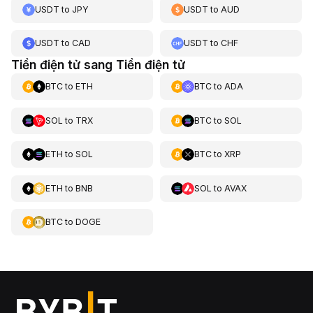
USDT
to
JPY
USDT
to
AUD
USDT
to
CAD
USDT
to
CHF
Tiền điện tử sang Tiền điện tử
BTC
to
ETH
BTC
to
ADA
SOL
to
TRX
BTC
to
SOL
ETH
to
SOL
BTC
to
XRP
ETH
to
BNB
SOL
to
AVAX
BTC
to
DOGE