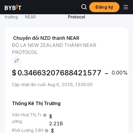
Đăng ký
Thị
Giá NEAR Protocol
Đô La New Zealand to NEAR
trường
NEAR
Protocol
Chuyển đổi NZD thành NEAR
ĐÔ LA NEW ZEALAND THÀNH NEAR
PROTOCOL
$
0.34663207688421577
0.00%
Cập nhật lần cuối: Aug 6, 2026, 13:00:00
Thống Kê Thị Trường
Vốn Hoá Thị Tr
ường
2.21B
Khối Lượng 24H