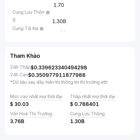
1.70
Cung Lưu Thôn
g
1.30B
Cung Tối Đa
--
Tham Khảo
24h Thấp
$
0.339623340494298
24h Cao
$
0.350977911877988
*Dữ liệu sau đây hiển thị thông tin thị trường eth
Mức cao nhất mọi thời đại
Thấp nhất mọi thời đại
$
30.03
$
0.788401
Vốn Hoá Thị Trường
Cung Lưu Thông
3.76B
1.30B