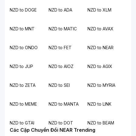
NZD to DOGE
NZD to ADA
NZD to XLM
NZD to MNT
NZD to MATIC
NZD to AVAX
NZD to ONDO
NZD to FET
NZD to NEAR
NZD to JUP
NZD to AIOZ
NZD to AGIX
NZD to ZETA
NZD to SEI
NZD to MYRIA
NZD to MEME
NZD to MANTA
NZD to LINK
NZD to GTAI
NZD to DOT
NZD to BEAM
Các Cặp Chuyển Đổi NEAR Trending